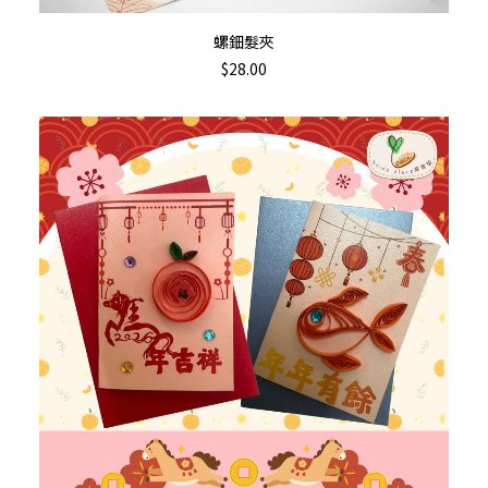
加入購物車
螺鈿髮夾
$
28.00