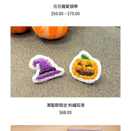
查看內容
花花寵愛頸帶
Price
$
50.00
–
$
70.00
range:
$50.00
through
$70.00
加入購物車
萬聖節限定:刺繡耳環
$
68.00