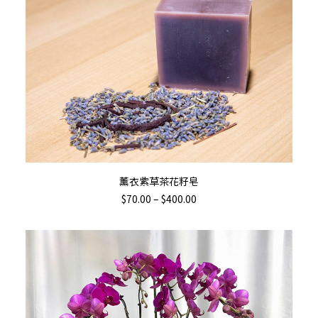
This
選擇規格
薰衣紫草茶花籽皂
product
Price
$
70.00
–
$
400.00
has
range:
$70.00
multiple
through
variants.
$400.00
The
options
may
be