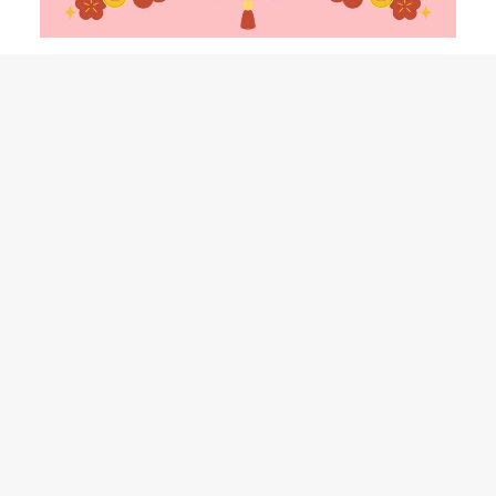
This
選擇規格
行運馬年捲紙咭<新年限定>
product
$
25.00
has
multiple
variants.
The
options
may
be
chosen
on
the
product
page