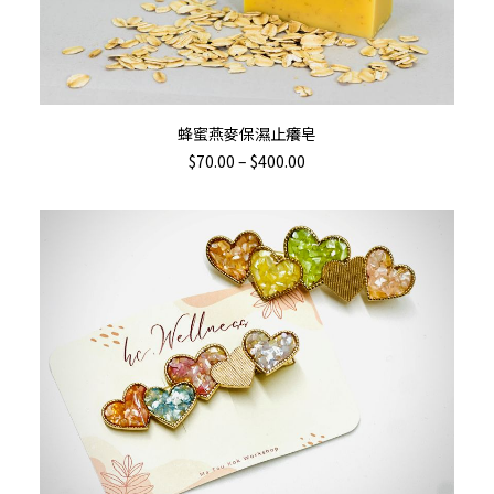
This
選擇規格
蜂蜜燕麥保濕止癢皂
product
Price
$
70.00
–
$
400.00
has
range:
$70.00
multiple
through
variants.
$400.00
The
options
may
be
chosen
on
the
product
page