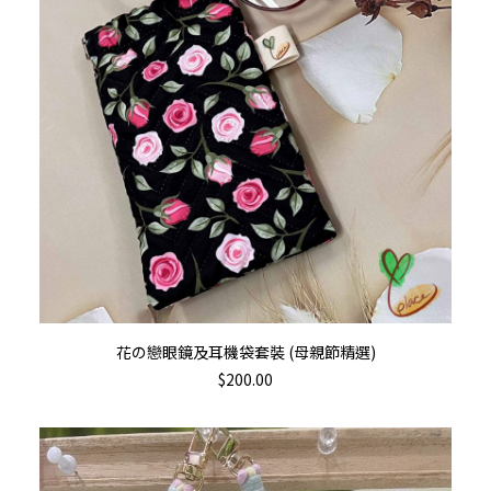
加入購物車
花の戀眼鏡及耳機袋套裝 (母親節精選)
$
200.00