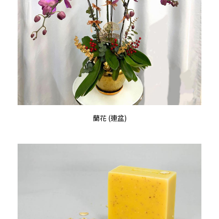
chosen
on
the
product
page
查看內容
蘭花 (連盆)