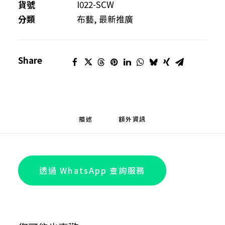
熨
貨號
I022-SCW
印
分類
布藝
,
最新推廣
袋
數
Share
量
描述
額外資訊
透過 WhatsApp 查詢服務