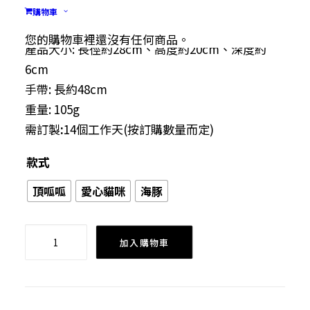
物料: 複合布、牛仔布、磁力鈕、嘜頭
購物車
布料款式: 複合布、牛仔布
您的購物車裡還沒有任何商品。
產品大小: 長徑約28cm、高度約20cm、深度約
6cm
手帶: 長約48cm
重量: 105g
需訂製
:
14個工作天(按訂購數量而定)
款式
頂呱呱
愛心貓咪
海豚
自
加入購物車
編
自
畫