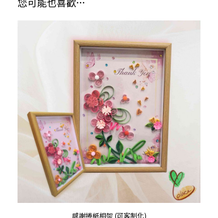
您可能也喜歡…
加入購物車
感謝捲紙相架 (可客制化)