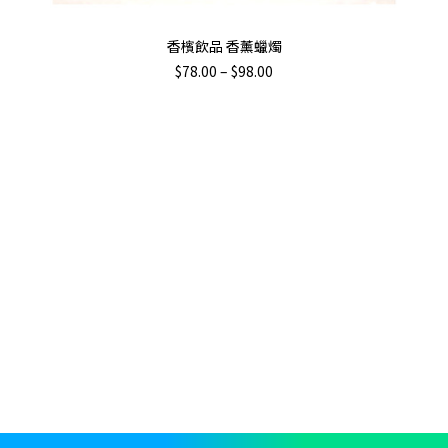
This
選擇規格
香檳飲品 香薰蠟燭
product
Price
$
78.00
–
$
98.00
has
range:
$78.00
multiple
through
variants.
$98.00
The
options
may
be
chosen
on
the
product
page