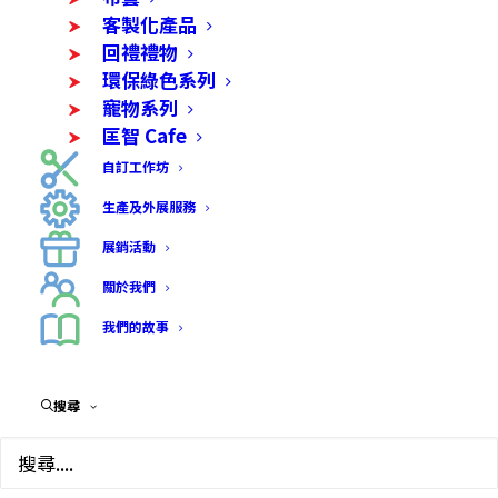
客製化產品
回禮禮物
環保綠色系列
寵物系列
匡智 Cafe
自訂工作坊
生產及外展服務
展銷活動
關於我們
自編自畫熨印袋
我們的故事
$
188.00
搜尋
由學員複印紙樣、剪裁、車縫，織辮帶及繪圖等，
學員用心一針一線製作自編自畫熨印袋別具心意。