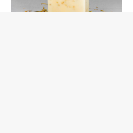
This
選擇規格
金盞花甜杏皂 (敏感性皮膚適用)
product
Price
$
70.00
–
$
400.00
has
range:
$70.00
multiple
through
variants.
$400.00
The
options
may
be
chosen
on
the