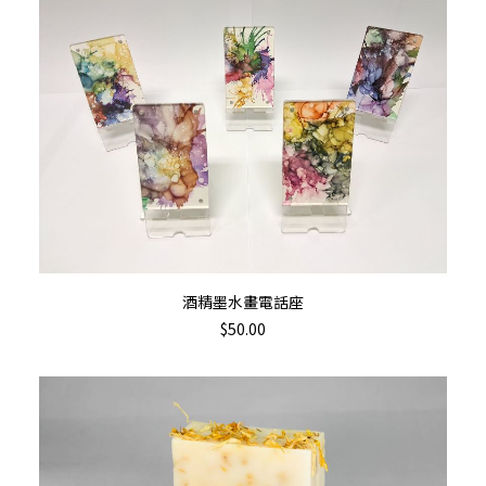
The
options
may
be
chosen
on
the
product
page
加入購物車
酒精墨水畫電話座
$
50.00