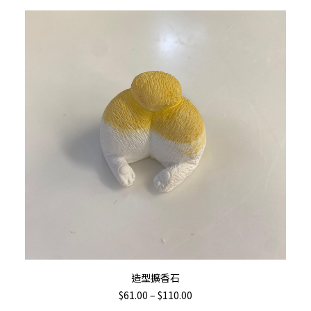
$84.00
multiple
through
variants.
$156.00
The
options
may
be
chosen
on
the
product
page
This
選擇規格
造型擴香石
product
Price
$
61.00
–
$
110.00
has
range: