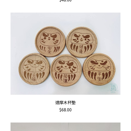
has
multiple
variants.
The
options
may
be
chosen
on
the
product
page
This
選擇規格
達摩木杯墊
product
$
68.00
has
multiple
variants.