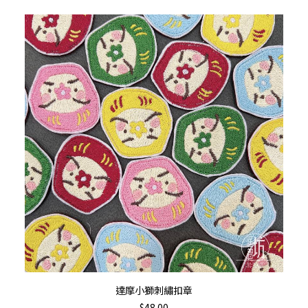
$61.00
multiple
through
variants.
$110.00
The
options
may
be
chosen
on
the
product
page
This
選擇規格
達摩小獅刺繡扣章
product
$
48.00