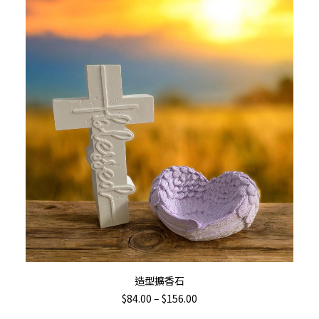
This
選擇規格
造型擴香石
product
Price
$
84.00
–
$
156.00
has
range: