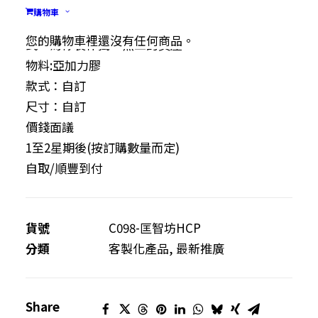
購物車
膠片配合UV彩印之獎座，可製作不同的形狀款
您的購物車裡還沒有任何商品。
式，為你製作獨一無二的獎座
物料:亞加力膠
款式：自訂
尺寸：自訂
價錢面議
1至2星期後(按訂購數量而定)
自取/順豐到付
貨號
C098-匡智坊HCP
分類
客製化產品
,
最新推廣
Share