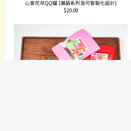
心意花茶QQ罐 (潮語系列及可客製化設計)
加入購物車
$
20.00
This
告白熊仔糖(可客製化貼紙)
選擇規格
product
Price
$
12.00
–
$
18.00
has
range:
$12.00
multiple
through