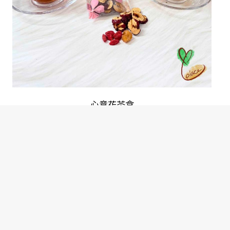
product
page
心意花茶盒
加入購物車
$
15.00