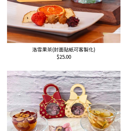
This
洛雪果茶(封面貼紙可客製化)
選擇規格
product
$
25.00
has
multiple
variants.
The
options
may
be
chosen
on
the