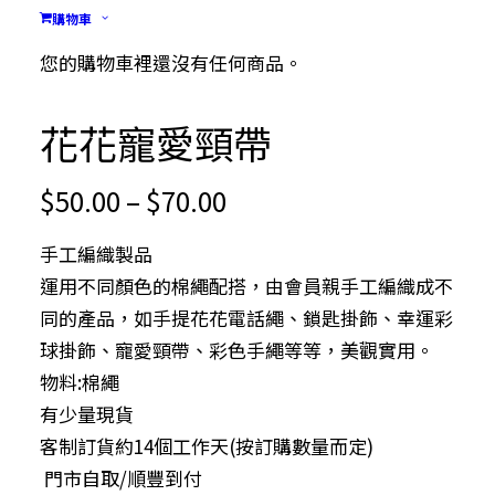
購物車
您的購物車裡還沒有任何商品。
花花寵愛頸帶
Price
$
50.00
–
$
70.00
range:
手工編織製品
$50.00
運用不同顏色的棉繩配搭，由會員親手工編織成不
through
同的產品，如手提花花電話繩、鎖匙掛飾、幸運彩
$70.00
球掛飾、寵愛頸帶、彩色手繩等等，美觀實用。
物料:棉繩
有少量現貨
客制訂貨約14個工作天(按訂購數量而定)
門市自取/順豐到付