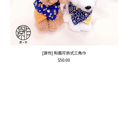
This
選擇規格
[源作] 和風可拆式三角巾
product
$
50.00
has
multiple
variants.
The
options
may
be
chosen
on
the