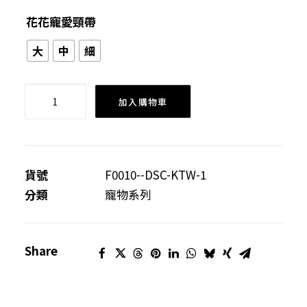
花花寵愛頸帶
大
中
細
花
加入購物車
花
寵
愛
頸
貨號
F0010--DSC-KTW-1
帶
分類
寵物系列
數
量
Share