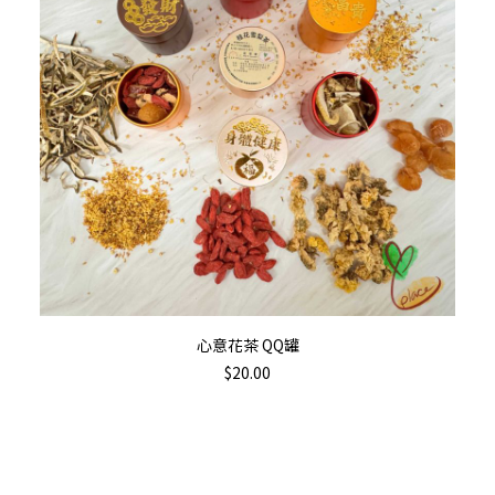
加入購物車
心意花茶 QQ罐
$
20.00