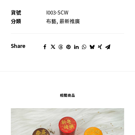
眼
鏡
貨號
I003-SCW
及
分類
布藝
,
最新推廣
耳
機
Share
袋
套
裝
(母
親
節
相關商品
精
選)
數
量