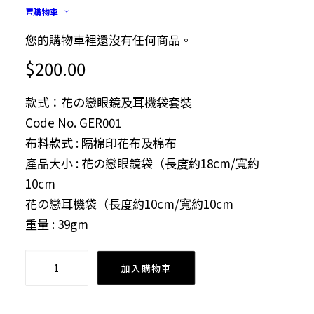
花の戀眼鏡及耳機袋套
購物車
裝 (母親節精選)
您的購物車裡還沒有任何商品。
$
200.00
款式：花の戀眼鏡及耳機袋套裝
Code No. GER001
布料款式 : 隔棉印花布及棉布
產品大小 : 花の戀眼鏡袋（長度約18cm/寬約
10cm
花の戀耳機袋（長度約10cm/寬約10cm
重量 : 39gm
花
加入購物車
の
戀