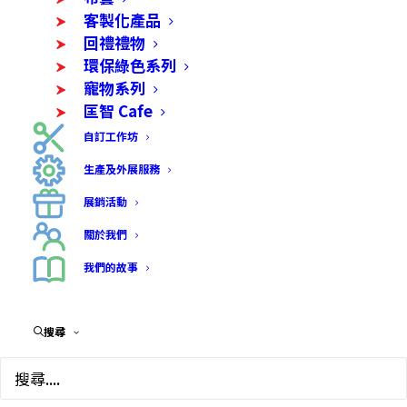
客製化產品
回禮禮物
環保綠色系列
寵物系列
匡智 Cafe
自訂工作坊
生產及外展服務
展銷活動
關於我們
原創捲紙耳環
我們的故事
$
68.00
搜尋
由學員用心製作捲紙耳環，利用特別技巧方式製作
捲紙令耳環更堅固，不會易散，成了獨一原創的耳