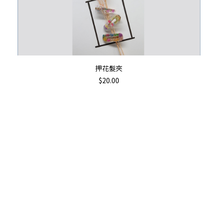
加入購物車
押花髮夾
$
20.00
Th
pr
ha
mu
va
T
op
m
b
c
o