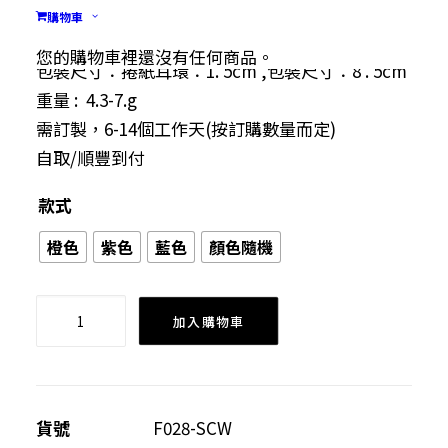
環。
購物車
物料:彩色捲紙，耳托，不綉綱耳針，膠水
您的購物車裡還沒有任何商品。
包裝尺寸：捲紙耳環：1. 5cm ,包裝尺寸：8 . 5cm
重量 : 4.3-7.g
需訂製，6-14個工作天(按訂購數量而定)
自取/順豐到付
款式
橙色
紫色
藍色
顏色隨機
原
加入購物車
創
捲
紙
耳
貨號
F028-SCW