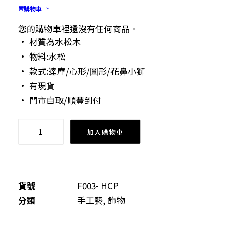
$
48.00
購物車
• 尺寸為約 1.5cm X 1.5cm
您的購物車裡還沒有任何商品。
• 材質為水松木
• 物料:水松
• 款式:達摩/心形/圓形/花鼻小獅
• 有現貨
• 門市自取/順豐到付
水
加入購物車
松
耳
環
數
貨號
F003- HCP
量
分類
手工藝
,
飾物