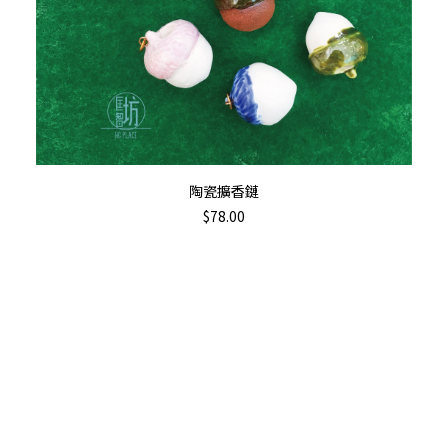
加入購物車
陶瓷擴香鏈
$
78.00