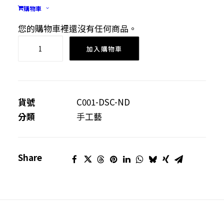
• 3個工作天 (按訂購數量而定)
購物車
• 自取或順豐到付
您的購物車裡還沒有任何商品。
驅
加入購物車
蚊
香
薰
蠟
貨號
C001-DSC-ND
香
分類
手工藝
包
數
Share
量