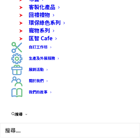
客製化產品
回禮禮物
環保綠色系列
寵物系列
匡智 Cafe
自訂工作坊
生產及外展服務
驅蚊香薰蠟香包
展銷活動
$
25.00
關於我們
我們的故事
• 以天然檸檬草精油製作的小蠟片具驅蚊功效，
香包設計可方便攜帶及掛於房間 / 窗邊 / 洗手間。
• 物料:天然檸檬草精油, 紗布袋
搜尋
• 香包型，尺寸：9cm x 10cm x 2cm
• 重量:25g