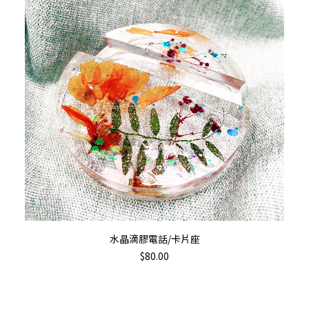
加入購物車
水晶滴膠電話/卡片座
$
80.00