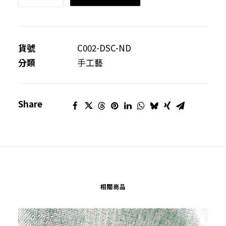
紙
卡
材
料
貨號
C002-DSC-ND
包
分類
手工藝
數
量
Share
相關商品