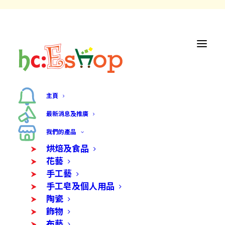
主頁
購物流程
最新消息及推廣
我們的產品
烘焙及食品
花藝
手工藝
進入hc:Eshop網上商店
手工皂及個人用品
陶瓷
選取心水產品
飾物
布藝