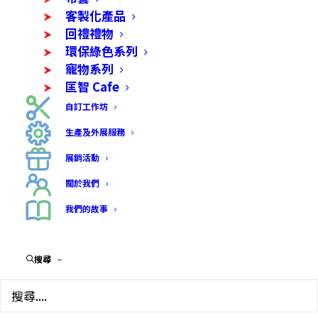
點擊「加入購物籃」或單擊產品，
客製化產品
並選擇需要的數量
回禮禮物
環保綠色系列
完成選購後，點擊右上角「購物
寵物系列
車」進行結帳
匡智 Cafe
自訂工作坊
輸入您的送貨細節，並選擇付款方
生產及外展服務
式
展銷活動
確認訂單和完成交易
關於我們
我們的故事
搜尋
購物流程
服務條款