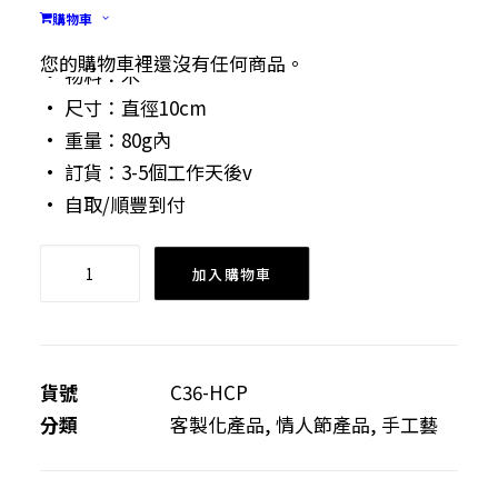
• 客人可自訂中英文名字及字句，創作出屬於你
購物車
們獨一無二的杯墊。
您的購物車裡還沒有任何商品。
• 物料：木
• 尺寸：直徑10cm
• 重量：80g內
• 訂貨：3-5個工作天後v
• 自取/順豐到付
創
加入購物車
意
情
侶
木
貨號
C36-HCP
杯
分類
客製化產品
,
情人節產品
,
手工藝
墊
數