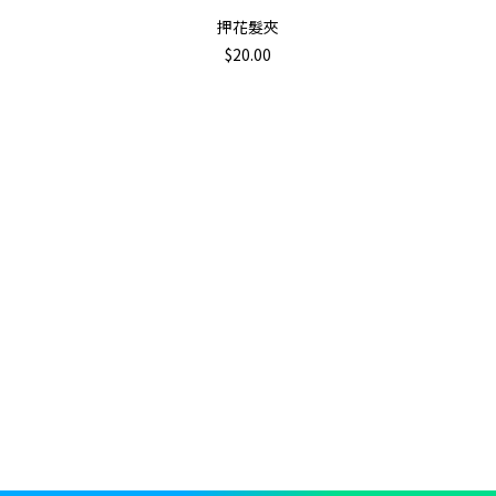
加入購物車
押花髮夾
$
20.00