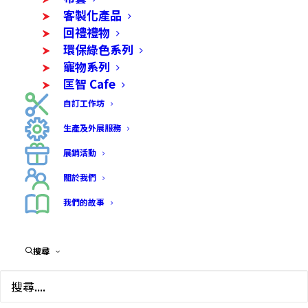
客製化產品
回禮禮物
環保綠色系列
寵物系列
匡智 Cafe
自訂工作坊
生產及外展服務
展銷活動
關於我們
我們的故事
創意情侶木杯墊
搜尋
$
68.00