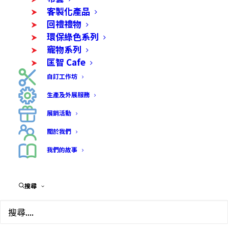
客製化產品
回禮禮物
環保綠色系列
寵物系列
匡智 Cafe
自訂工作坊
八達通套
生產及外展服務
$
20.00
展銷活動
關於我們
• 制品由會員一針一線縫製成
我們的故事
• 仿皮
• 尺寸：7cm x 12cm
• 重量：150g
搜尋
• 有現貨
• 自取或順豐到付