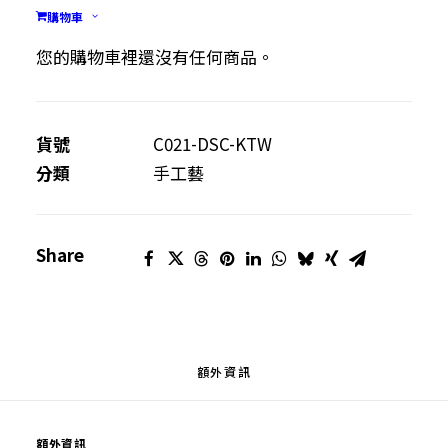
購物車
八
加入購物車
達
您的購物車裡還沒有任何商品。
通
套
數
貨號
C021-DSC-KTW
量
分類
手工藝
Share
額外資訊
額外資訊