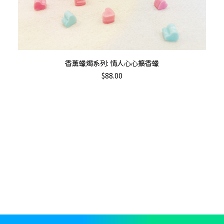
Th
加入購物車
香薰蠟燭系列: 情人心心擴香蠟
pr
$
88.00
ha
mu
va
T
op
m
b
c
o
th
pr
p