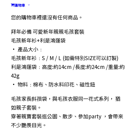
親親毛孩套裝
購物車
$
338.00
您的購物車裡還沒有任何商品。
拜年必備 可愛新年親親毛孩套裝
毛孩新年衫+利是鴻運袋
• 產品大小﹕
毛孩新年衫﹕S / M / L (如需特別SIZE可以訂製)
利是鴻運袋﹕高度:約14cm /長度:約24cm /重量:約
42g
• 物料﹕棉布、防水料印花、磁性鈕
毛孩家長斜孭袋，與毛孩衣服同一花式系列， 猶
如親子套裝。
穿著親寶套裝逛公園、散步、參加party ，會帶來
不少艷羨目光。