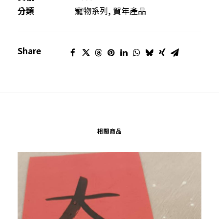
裝
分類
寵物系列
,
賀年產品
數
量
Share
相關商品