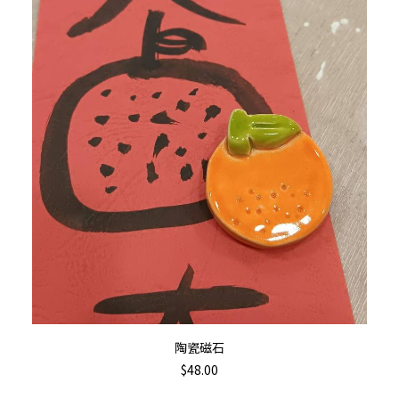
加入購物車
陶瓷磁石
$
48.00