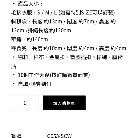
• 產品大小﹕
毛孩衣服﹕S / M / L (如需特別SIZE可以訂製)
斜孭袋﹕長度:約13cm / 闊度:約7cm / 高度:約
12cm /掛繩長度:約120cm
牽繩﹕約146cm
零食兜﹕長度:約10cm / 闊度:約4cm / 高度:約4cm
• 物料﹕棉布、金屬扣、塑膠插扣、棉繩、魔術
貼
• 10個工作天後(按訂購數量而定)
• 自取/順豐到付
親
加入購物車
親
毛
孩
套
貨號
C053-SCW