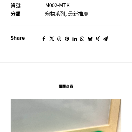
-
貨號
M002-MTK
風
分類
寵物系列
,
最新推廣
乾
無
Share
激
素
鴨
胸
(50g)
數
相關商品
量