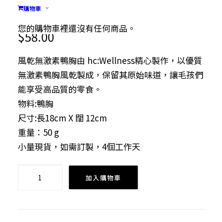
鴨胸(50g)
購物車
您的購物車裡還沒有任何商品。
$
58.00
風乾無激素鴨胸由 hc:Wellness精心製作，以優質
無激素鴨胸風乾製成，保留其原始味道，讓毛孩們
能享受高品質的零食。
物料:鴨胸
尺寸:長18cm X 闊 12cm
重量：50 g
小量現貨，如需訂製，4個工作天
寵
加入購物車
物
零
食