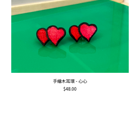
Th
pr
ha
mu
va
加入購物車
手繪木耳環 - 心心
T
$
48.00
op
m
b
c
o
th