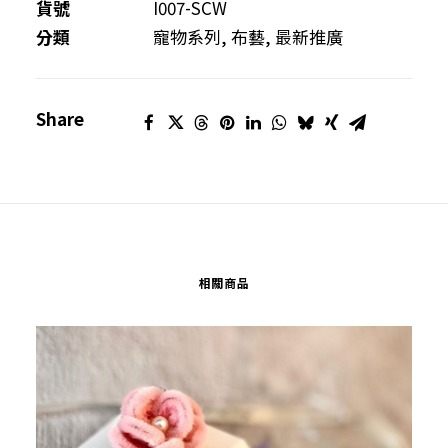
系
貨號
I007-SCW
列-
分類
寵物系列
,
布藝
,
最新推廣
-
-
Share
愛
犬
圍
巾
數
量
相關商品