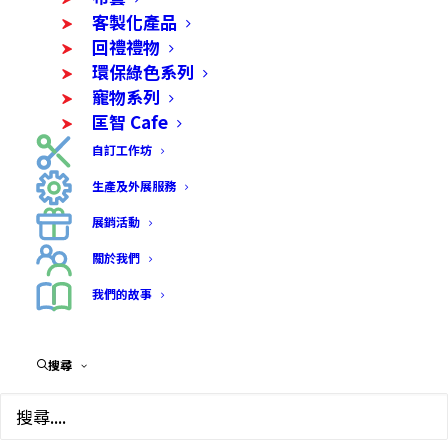
客製化產品
回禮禮物
環保綠色系列
寵物系列
匡智 Cafe
自訂工作坊
生產及外展服務
展銷活動
關於我們
親親毛孩系列— 愛犬圍
我們的故事
巾
搜尋
$
158.00
學員進行複印紙樣、剪裁及車縫。夏天到啦！係時