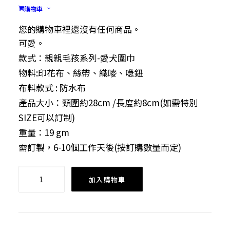
購物車
候為可愛毛孩換新裝，愛犬圍巾係不錯的選擇，可
配襯愛犬袋（單肩及手挽两用）逛街或散步時醒目
您的購物車裡還沒有任何商品。
可愛。
款式：親親毛孩系列-愛犬圍巾
物料:印花布、絲帶、織嘜、喼鈕
布料款式 : 防水布
產品大小：頸圍約28cm /長度約8cm(如需特別
SIZE可以訂制)
重量：19 gm
需訂製，6-10個工作天後(按訂購數量而定)
親
加入購物車
親
毛
孩