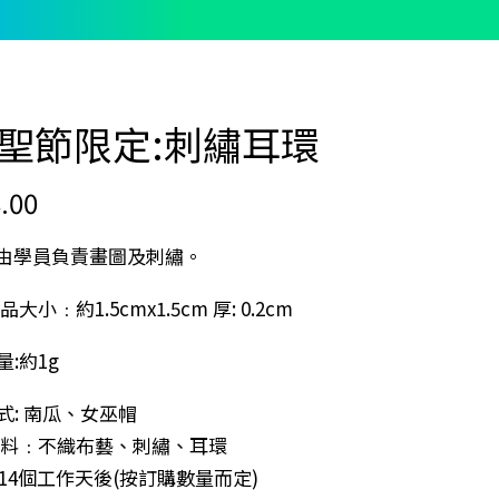
聖節限定:刺繡耳環
.00
由學員負責畫圖及刺繡。
品大小﹕約1.5cmx1.5cm 厚: 0.2cm
量:約1g
式: 南瓜、女巫帽
物料﹕不織布藝、刺繡、耳環
7-14個工作天後(按訂購數量而定)