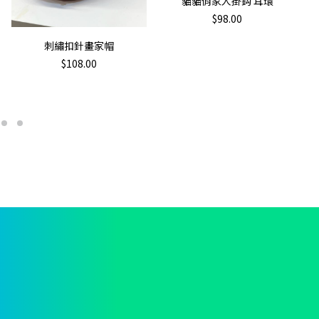
貓貓俏家人掛鈎 耳環
product
h
$
98.00
has
multiple
加入購物車
刺繡扣針畫家帽
variants.
$
108.00
The
options
may
be
chosen
on
the
product
page