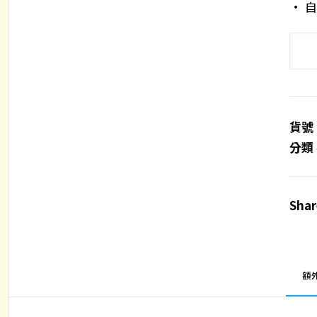
• 
萬
聖
節
限
定:
貨號
刺
分類
繡
耳
Shar
環
數
量
額