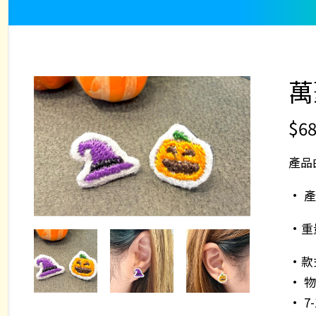
萬
$
68
產品
• 產
•重
•款
• 
• 