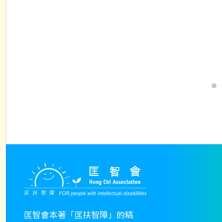
$20.00
multiple
throug
variants.
$30.00
The
options
may
be
chosen
on
the
product
page
匡智會本著「匡扶智障」的精