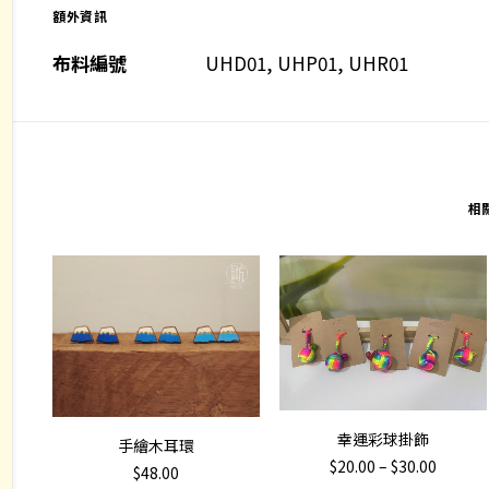
額外資訊
布料編號
UHD01, UHP01, UHR01
相
This
選擇規格
幸運彩球掛飾
加入購物車
手繪木耳環
product
Price
$
20.00
–
$
30.00
$
48.00
has
range: