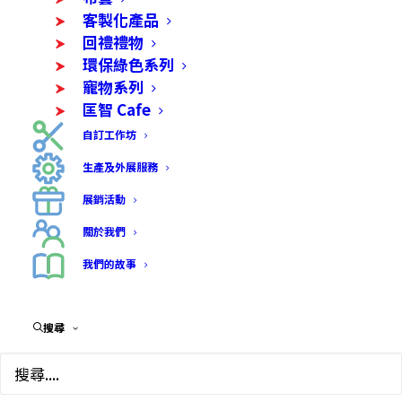
客製化產品
回禮禮物
環保綠色系列
寵物系列
匡智 Cafe
自訂工作坊
生產及外展服務
展銷活動
關於我們
我們的故事
陶瓷耳環-大吉
搜尋
$
88.00