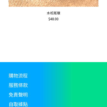
加入購物車
水松耳環
$
48.00
購物流程
服務條款
免責聲明
自取據點