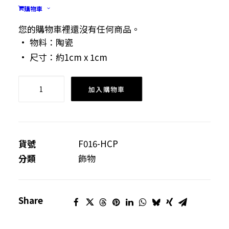
購物車
• 陶瓷由學員手捏和上色
• 款式：大吉
您的購物車裡還沒有任何商品。
• 物料：陶瓷
• 尺寸：約1cm x 1cm
陶
加入購物車
瓷
耳
環-
大
貨號
F016-HCP
吉
分類
飾物
數
量
Share