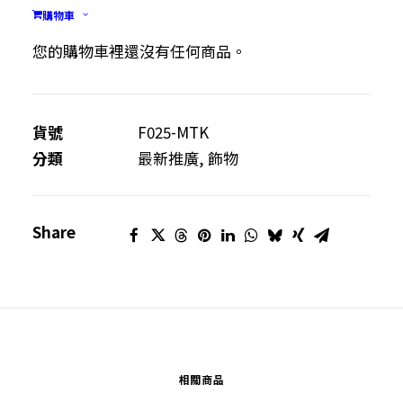
購物車
滴
加入購物車
膠
您的購物車裡還沒有任何商品。
髮
圈
數
貨號
F025-MTK
量
分類
最新推廣
,
飾物
Share
相關商品