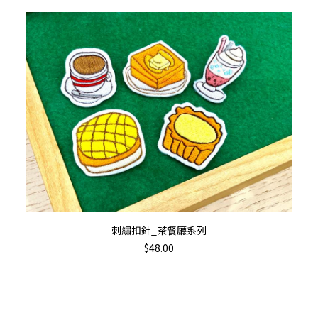
This
選擇規格
刺繡扣針_茶餐廳系列
product
$
48.00
has
multiple
variants.
The