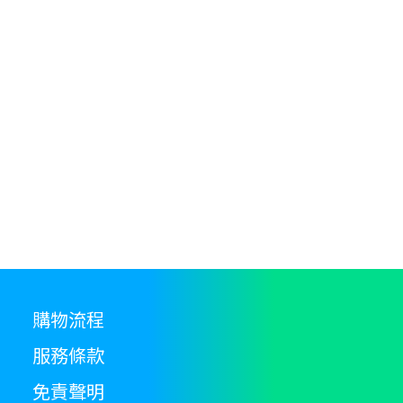
options
may
be
chosen
on
the
product
page
購物流程
服務條款
免責聲明