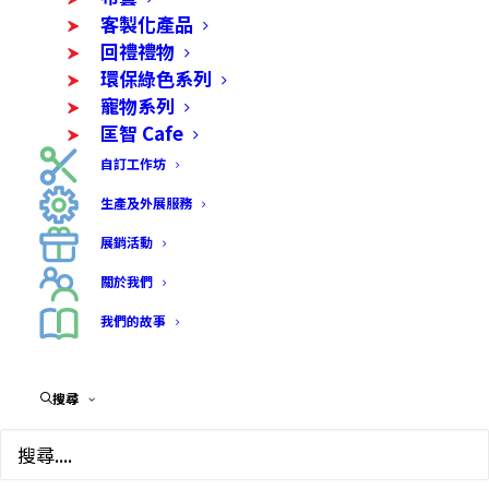
客製化產品
回禮禮物
環保綠色系列
寵物系列
匡智 Cafe
自訂工作坊
生產及外展服務
滴膠髮圈
展銷活動
$
38.00
關於我們
我們的故事
每件作品都由學員親自設計及製作 即使髮圈款式
相同，但調色或圖案都充滿學員個人創意及想像
力，請多多支持
搜尋
物料鄒紋紙
尺寸: 4 CM