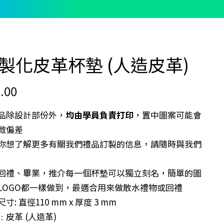
製化皮革杯墊 (人造皮革)
.00
品除設計部份外，
均由學員負責打印
，置中圖案可能會
微偏差
你想了解更多有關我們禮品訂製的信息，請隨時與我們
回禮、畢業，推介每一個杯墊可以獨立刻名，簡單的圖
LOGO都一樣做到，最適合用來做散水禮物或回禮
寸: 直徑110 mm x 厚度 3 mm
﹕皮革 (人造革)