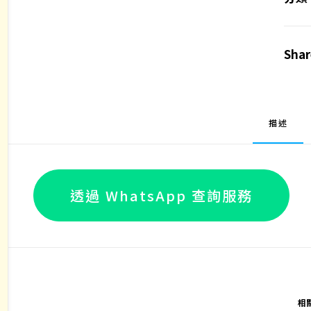
墊
(人
Shar
造
皮
革)
數
描述
量
透過 WhatsApp 查詢服務
相