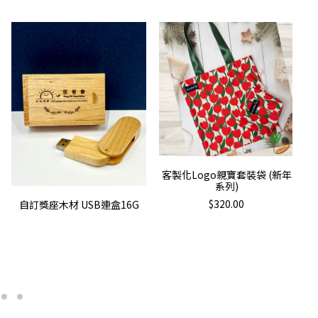
加入購物車
客製化Logo親寶套裝袋 (新年
系列)
查看內容
$
320.00
自訂獎座木材 USB連盒16G
T
p
h
m
va