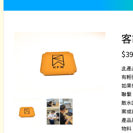
客
$
39
此產
有輕
如果
聯繫
散水
案或
產品尺
物料