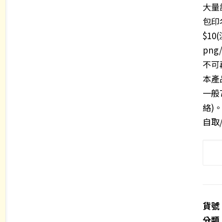
大量
包印名
$10
png
不可
本產品
一般
絡)
自取
客
製
化
皮
革
貨號
杯
分類