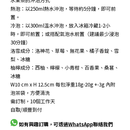
水果茶的沖泡方式
熱泡：以250ml熱水沖泡，等待約5分鐘，即可前
置。
冷泡：以300ml溫水沖泡，放入冰箱冷藏1-2小
時，即可前置；或搭配氣泡水前置（建議最少浸泡
30分鐘）
洛雪成分：洛神花、草莓、無花果、橘子香錠、雪
梨、冰糖
柚檸成分：西柚、檸檬、小青柑、百香果、桑葚、
冰糖
W10 cm x H 12.5cm 每包淨重18g-20g +-3g 內附
泡茶袋，方便清洗
需訂制，10個工作天
自取/順豐到付
如有興趣訂購，可透過
WhatsApp
聯絡我們