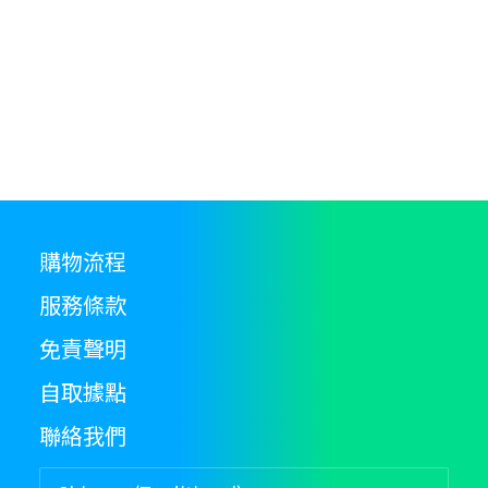
ha
product
mu
page
va
T
op
m
b
c
o
th
購物流程
pr
服務條款
p
免責聲明
自取據點
聯絡我們