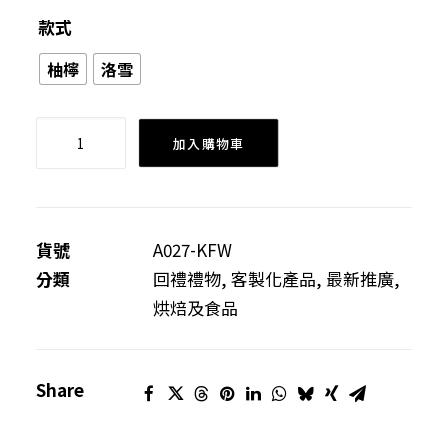
款式
柚檸
洛雪
洛
加入購物車
雪
果
茶
(封
貨號
A027-KFW
面
分類
回禮禮物
,
客製化產品
,
最新推廣
,
貼
烘焙及食品
紙
可
Share
客
製