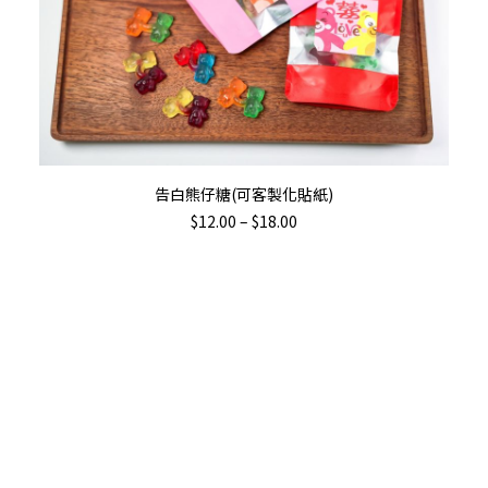
This
選擇規格
告白熊仔糖(可客製化貼紙)
product
Price
$
12.00
–
$
18.00
has
range:
$12.00
multiple
through
variants.
$18.00
The
options
may
be
chosen
Th
on
pr
the