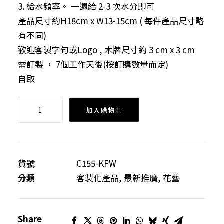
3. 給水頻率。 一週給 2-3 次水分即可
產品尺寸約H18cm x W13-15cm ( 每件產品尺寸略
有不同)
歡迎客製字句或Logo , 木牌尺寸約 3 cm x 3 cm
需訂製 ， 7個工作天後(按訂購數量而定)
自取
空
加入購物車
氣
草
盆
景
貨號
C155-KFW
數
分類
客製化產品
,
最新推廣
,
花藝
量
Share