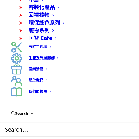
客製化產品
回禮禮物
環保綠色系列
寵物系列
匡智 Cafe
自訂工作坊
生產及外展服務
展銷活動
關於我們
我們的故事
木御守匙扣
Search
Price
$
10.00
–
$
45.00
range: