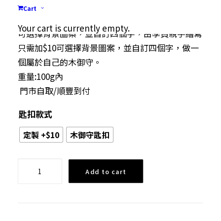
尺寸為約 3.5cm X 5cm
$10.00
Cart
物料:木
through
Your cart is currently empty.
可選擇背景圖案，並自訂四個字，由學員親手繪寫
$45.00
只需加$10可選擇背景圖案，並自訂四個字，做一
個屬於自己的木御守。
重量:100g內
門市自取/順豐到付
匙扣款式
定製 +$10
木御守匙扣
木
Add to cart
御
守
匙