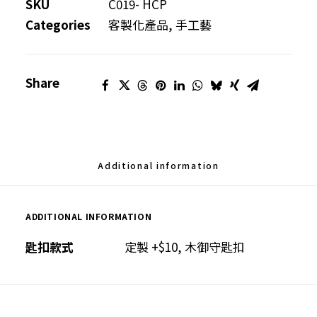
扣
SKU
C019- HCP
quantity
Categories
客製化產品
,
手工藝
Share
Additional information
ADDITIONAL INFORMATION
匙扣款式
定製 +$10, 木御守匙扣