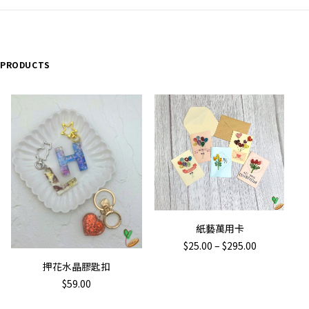
tity
 PRODUCTS
This
SELECT OPTIONS
紙藝萬用卡
product
Price
$
25.00
–
$
295.00
has
range:
ADD TO CART
押花水晶膠匙扣
$25.00
multiple
through
$
59.00
variants.
$295.00
The