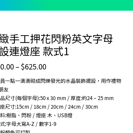
緻手工押花閃粉英文字母
設連燈座 款式1
Price
0.00
–
$
625.00
range:
學員一點一滴滴砌成閃爍發光的水晶裝飾擺設，用作禮物
$190.00
朋友
through
品尺寸(每個字母):50 x 30 mm / 厚度:約24 – 25 mm
$625.00
尺寸:15cm / 18cm / 20cm / 24cm / 30cm
料:樹脂、閃粉 / 燈座 木、USB燈
式:字母大寫A-Z / 數字1-9
閃粉顏色可訂製