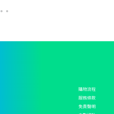
options
may
be
chosen
on
the
product
page
購物流程
服務條款
免責聲明