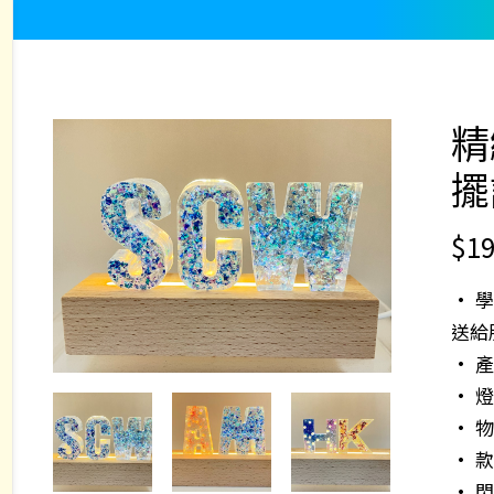
精
擺
$
19
• 
送給
• 產
• 燈座
• 物
• 款
• 