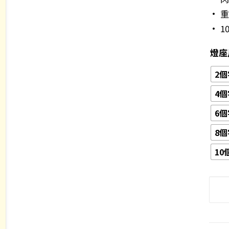
• 重
• 
燈座
2個
4個
6個
8個
10
精
緻
手
工