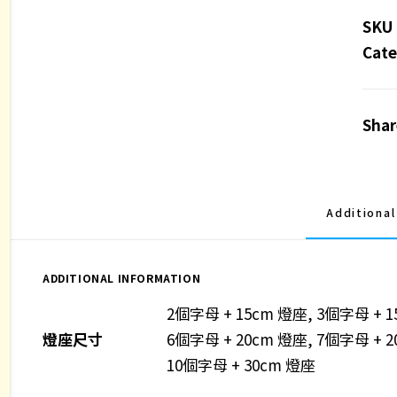
押
SKU
花
Cate
閃
粉
Shar
英
文
字
母
Additional
擺
設
連
ADDITIONAL INFORMATION
燈
2個字母 + 15cm 燈座, 3個字母 + 1
座
燈座尺寸
6個字母 + 20cm 燈座, 7個字母 + 2
款
10個字母 + 30cm 燈座
式