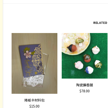
1
quan
RELATED
ADD TO CART
陶瓷擴香鏈
$
78.00
ADD TO CART
捲紙卡材料包
$
15.00