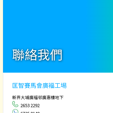
聯絡我們
匡智賽馬會廣福工埸
新界大埔廣福邨廣惠樓地下
..
2653 2292