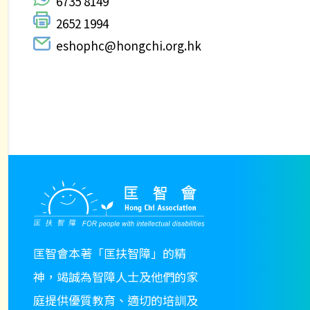
..
6735 8149
..
2652 1994
..
eshophc@hongchi.org.hk
匡智會本著「匡扶智障」的精
神，竭誠為智障人士及他們的家
庭提供優質教育、適切的培訓及