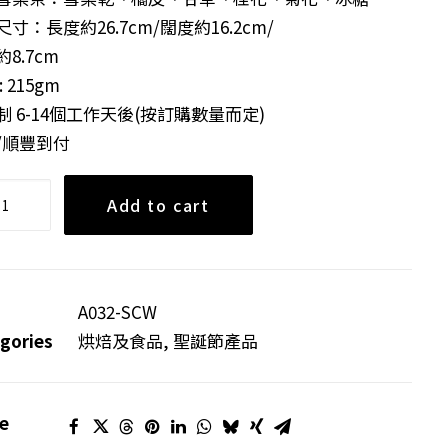
寸：長度約26.7cm/闊度約16.2cm/
8.7cm
: 215gm
制 6-14個工作天後(按訂購數量而定)
/順豐到付
Add to cart
A032-SCW
gories
烘焙及食品
,
聖誕節產品
e