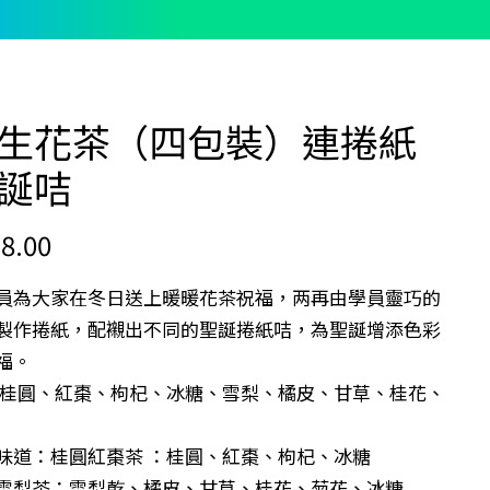
生花茶（四包裝）連捲紙
誕咭
8.00
員為大家在冬日送上暖暖花茶祝福，两再由學員靈巧的
製作捲紙，配襯出不同的聖誕捲紙咭，為聖誕增添色彩
福。
:桂圓、紅棗、枸杞、冰糖、雪梨、橘皮、甘草、桂花、
味道：桂圓紅棗茶 ：桂圓、紅棗、枸杞、冰糖
雪梨茶：雪梨乾、橘皮、甘草、桂花、菊花、冰糖