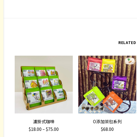
紙
聖
誕
咭
quan
RELATED
This
This
SELECT OPTIONS
SELECT OPTIONS
濾掛式咖啡
O添加茶包系列
product
product
Price
$
18.00
–
$
75.00
$
68.00
has
has
range: