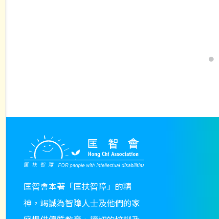
$18.00
multiple
multiple
through
variants.
variants.
$75.00
The
The
options
options
may
may
be
be
chosen
chosen
on
on
the
the
product
product
page
page
匡智會本著「匡扶智障」的精
神，竭誠為智障人士及他們的家