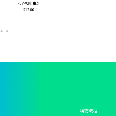
ADD TO CART
T
心心相印曲奇
p
$
12.00
h
m
va
T
o
m
b
c
o
t
p
p
購物流程