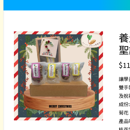
養
聖
$
11
讓學
雙手
及祝
成份
菊花
產品
桂花