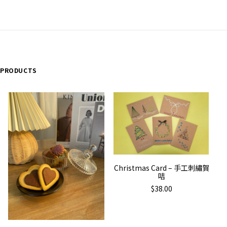
tity
 PRODUCTS
ADD TO CART
Christmas Card – 手工刺繡賀
咭
$
38.00