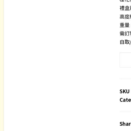
禮盒尺
高度約
重量 
需訂
自取
養
生
花
茶
（四
SKU
包
Cate
裝）
連
Shar
捲