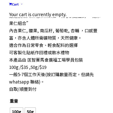
Price
$
19.00
–
$
35.00
Cart
range:
Your cart is currently empty.
嚴選頂級天然乾果和果仁，精心調配出的 “健康
$19.00
果仁組合”
through
內含果仁, 腰果, 南瓜籽, 葡萄乾, 杏輔 ，口感豐
$35.00
富，亦含人體所需礦物質，天然健康。
適合作為日常零食、輕食配料的選擇
可客製化貼紙作回禮或散水禮物
本產品由 匡智賽馬會廣福工場學員包裝
100g /$35 ,50g/$19
一般5-7個工作天後(按訂購數量而定，但請先
whatsapp 聯絡)。
自取/順豐到付
重量
100g
50g