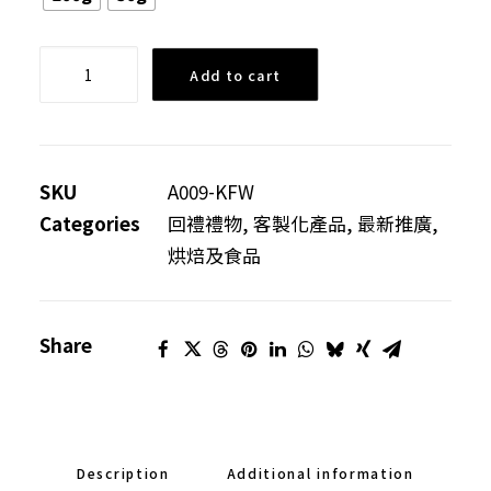
[KFW]
Add to cart
嚴
選
外
國
SKU
A009-KFW
進
Categories
回禮禮物
,
客製化產品
,
最新推廣
,
口
烘焙及食品
雜
果
Share
仁
可
客
製
化
Description
Additional information