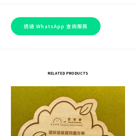
貼
紙
作
透過 WhatsApp 查詢服務
回
禮
或
散
水
RELATED PRODUCTS
禮
物
quantity