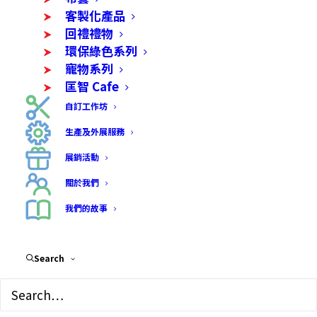
客製化產品
回禮禮物
環保綠色系列
寵物系列
匡智 Cafe
自訂工作坊
生產及外展服務
展銷活動
關於我們
我們的故事
[KFW] 嚴選外國進口雜
果仁可客製化貼紙作回
Search
禮或散水禮物