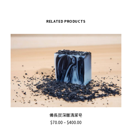
RELATED PRODUCTS
This
SELECT OPTIONS
備長炭深層清潔皂
product
Th
Price
$
70.00
–
$
400.00
has
pr
range:
$70.00