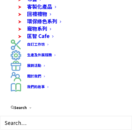
客製化產品
回禮禮物
環保綠色系列
寵物系列
匡智 Cafe
自訂工作坊
生產及外展服務
清爽蘆薈皂 (洗髮及身體
展銷活動
適用)
關於我們
Price
$
70.00
–
$
400.00
我們的故事
range:
• 功效﹕具有抗老化、促進血液循環的功效，可
$70.00
Search
消除水腫、腫脹， 對頭皮失調也很有幫助。有著
through
深層清潔的作用，對於敏感性，油性及毛孔需要深
$400.00
層清潔的肌膚都是很有效果。