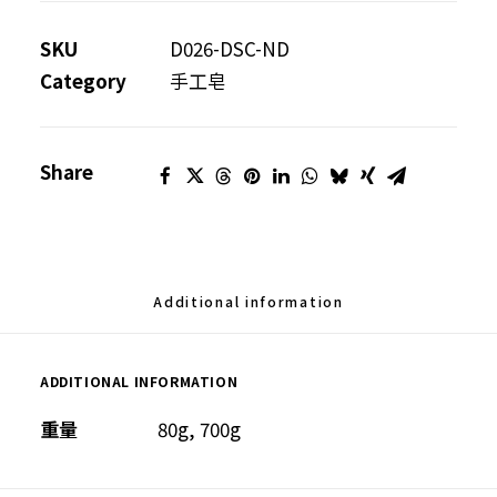
薈
皂
SKU
D026-DSC-ND
(洗
Category
手工皂
髮
及
Share
身
體
適
用)
quantity
Additional information
ADDITIONAL INFORMATION
重量
80g, 700g