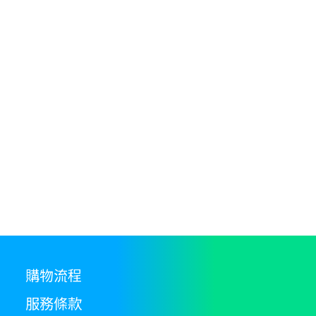
multiple
ha
through
variants.
$400.00
mu
The
va
options
T
may
op
be
m
chosen
b
on
c
the
o
product
th
page
pr
p
購物流程
服務條款