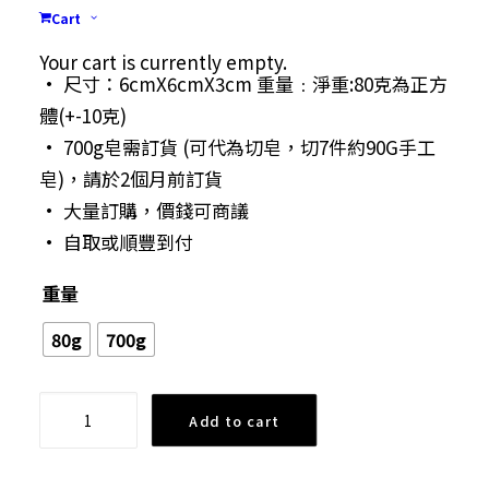
• 物料：橄欖油、椰子油、棕櫚油、蘆薈油、氫
Cart
氧化鈉
Your cart is currently empty.
• 尺寸：6cmX6cmX3cm 重量﹕淨重:80克為正方
體(+-10克)
• 700g皂需訂貨 (可代為切皂，切7件約90G手工
皂)，請於2個月前訂貨
• 大量訂購，價錢可商議
• 自取或順豐到付
重量
80g
700g
清
Add to cart
爽
蘆