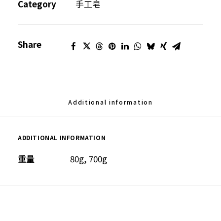
修
Category
手工皂
護
皂
Share
(洗
髮
及
身
體
Additional information
適
用)
ADDITIONAL INFORMATION
quantity
重量
80g, 700g