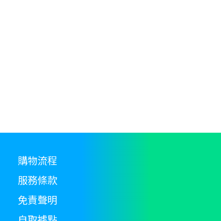
options
T
may
op
be
m
chosen
b
on
c
the
o
product
th
page
pr
p
購物流程
服務條款
免責聲明
自取據點