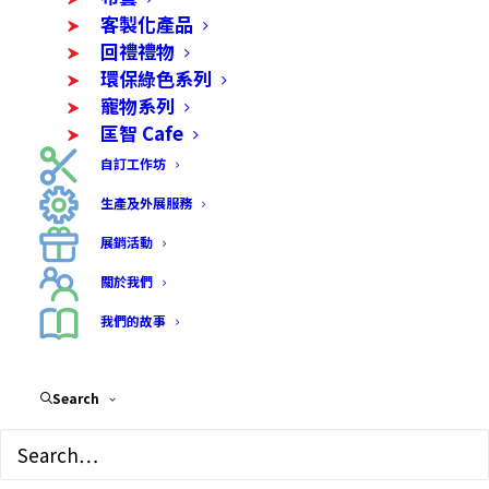
客製化產品
回禮禮物
環保綠色系列
寵物系列
匡智 Cafe
自訂工作坊
月見草滋潤修護皂 (洗髮
生產及外展服務
及身體適用)
展銷活動
Price
$
70.00
–
$
400.00
關於我們
range:
我們的故事
• 功效﹕能改善濕疹，消炎、保濕。適合過敏、
$70.00
乾燥肌膚。
through
Search
• 物料：月見草油、椰子油、米糠油、蓖麻油、
$400.00
初榨橄欖油、棕櫚油、甜杏仁油、小麥胚芽油、氫
氧化鈉