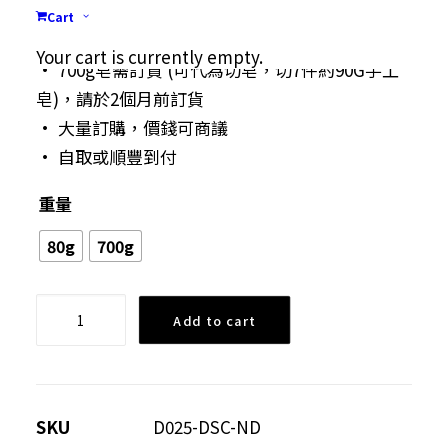
• 尺寸：6cmX6cmX3cm 重量﹕淨重:85克為正方
Cart
體(+-5克)
Your cart is currently empty.
• 700g皂需訂貨 (可代為切皂，切7件約90G手工
皂)，請於2個月前訂貨
• 大量訂購，價錢可商議
• 自取或順豐到付
重量
80g
700g
月
Add to cart
見
草
滋
潤
SKU
D025-DSC-ND