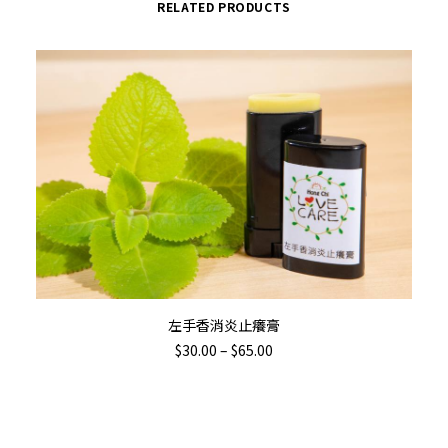
RELATED PRODUCTS
This
SELECT OPTIONS
左手香消炎止癢膏
product
Th
Price
$
30.00
–
$
65.00
has
pr
range:
$30.00
multiple
ha
through
variants.
$65.00
mu
The
va