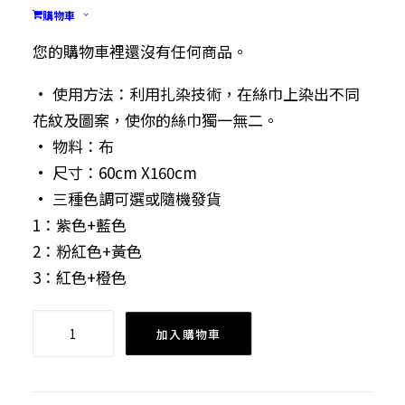
扎染絲巾
購物車
$
89.00
您的購物車裡還沒有任何商品。
• 使用方法：利用扎染技術，在絲巾上
染
出不同
花紋及圖案，使你的絲巾獨一無二。
• 物料：布
• 尺寸：60cm X160cm
• 三種色調可選或隨機發貨
1：紫色+藍色
2：粉紅色+黃色
3：紅色+橙色
扎
加入購物車
染
絲
巾