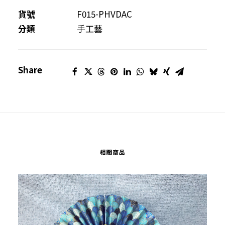
數
貨號
F015-PHVDAC
量
分類
手工藝
Share
相關商品