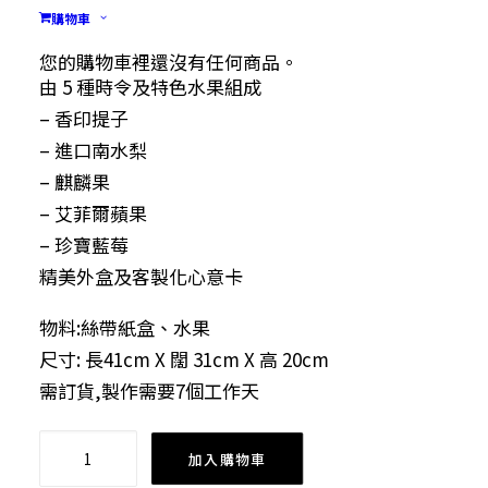
購物車
$
428.00
您的購物車裡還沒有任何商品。
由 5 種時令及特色水果組成
– 香印提子
– 進口南水梨
– 麒麟果
– 艾菲爾蘋果
– 珍寶藍莓
精美外盒及客製化心意卡
物料:絲帶紙盒、水果
尺寸: 長41cm X 闊 31cm X 高 20cm
需訂貨,製作需要7個工作天
The
加入購物車
Wholesome