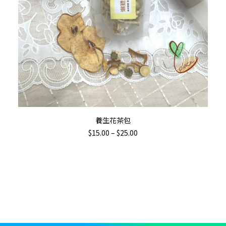
This
選擇規格
養生花茶包
product
Price
$
15.00
–
$
25.00
has
range:
$15.00
multiple
through
variants.
$25.00
The
options
may
be