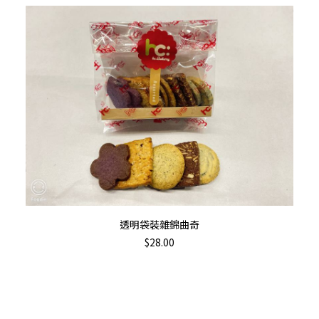
盒/
小
手
袋
包
裝
數
量
加入購物車
透明袋裝雜錦曲奇
$
28.00