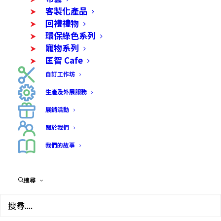
客製化產品
回禮禮物
環保綠色系列
寵物系列
匡智 Cafe
自訂工作坊
生產及外展服務
展銷活動
關於我們
我們的故事
結婚回禮禮物及散水小
搜尋
禮物-心形鐵盒/小手袋
包裝