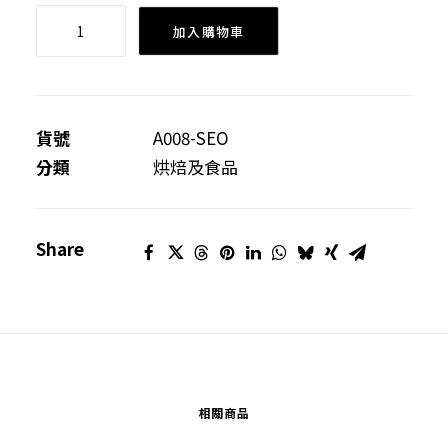
結
加入購物車
婚
回
禮
禮
貨號
A008-SEO
物
分類
烘焙及食品
及
散
Share
水
小
禮
物-
心
形
相關商品
鐵