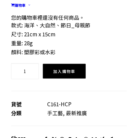
購物車
案製作出特色心意卡。
物料: 卡紙
您的購物車裡還沒有任何商品。
款式: 海洋、大自然、節日_母親節
尺寸: 21cm x 15cm
重量: 28g
顏料: 塑膠彩或水彩
特
加入購物車
色
心
意
卡
貨號
C161-HCP
數
分類
手工藝
,
最新推廣
量