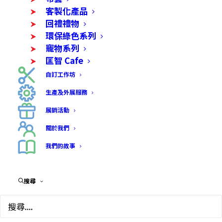
客製化產品
回禮禮物
環保綠色系列
寵物系列
匡智 Cafe
自訂工作坊
生產及外展服務
展銷活動
關於我們
我們的故事
特色心意卡
搜尋
$
38.00
產品由學員親自上色，再運用雷射機打印出主題圖