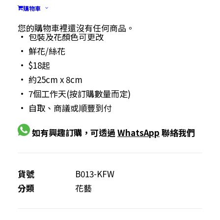
花(獨立支裝)
購物車
您的購物車裡還沒有任何商品。
• 包裝及花顏色可更改
• 鮮花/絲花
• $18起
• 約25cm x 8cm
• 7個工作天(按訂購數量而定)
• 自取、商議或順豐到付
如有興趣訂購，可透過
WhatsApp
聯絡我們
貨號
B013-KFW
分類
花藝