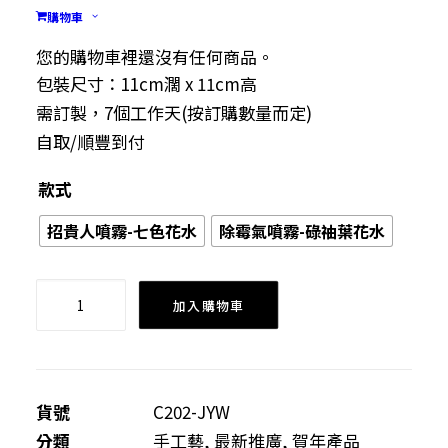
購物車
造舒適氣氛。
物料:七色花水/碌䄂葉花水
您的購物車裡還沒有任何商品。
包裝尺寸：11cm濶 x 11cm高
需訂製，7個工作天(按訂購數量而定)
自取/順豐到付
款式
招貴人噴霧-七色花水
除霉氣噴霧-碌䄂葉花水
招
加入購物車
貴
人
噴
霧-
貨號
C202-JYW
七
分類
手工藝
,
最新推廣
,
賀年產品