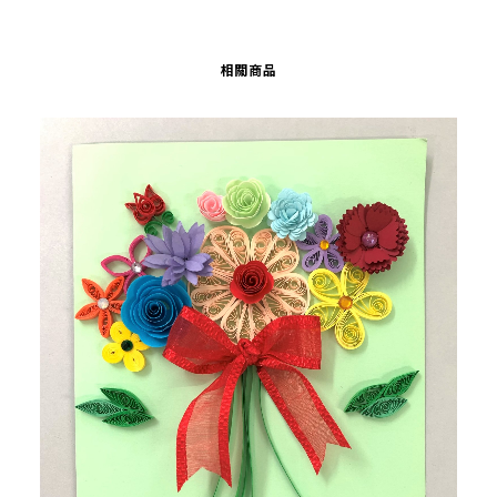
multiple
variants.
The
相關商品
options
may
be
chosen
on
the
product
page
Th
pr