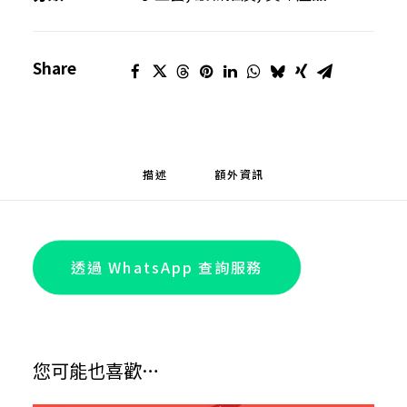
色
花
Share
水/
除
霉
氣
噴
描述
額外資訊
霧-
碌
䄂
透過 WhatsApp 查詢服務
葉
花
水
數
您可能也喜歡…
量