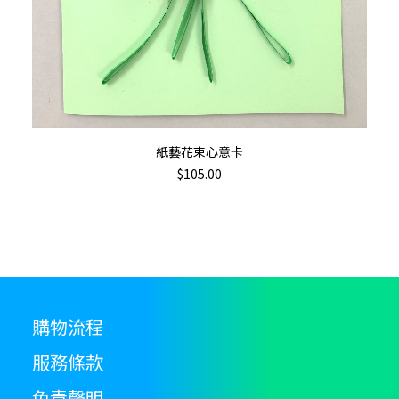
ha
mu
va
T
op
m
b
加入購物車
紙藝花束心意卡
c
$
105.00
o
th
pr
p
購物流程
服務條款
免責聲明