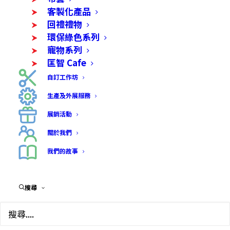
客製化產品
回禮禮物
環保綠色系列
寵物系列
匡智 Cafe
自訂工作坊
生產及外展服務
展銷活動
關於我們
招貴人噴霧-七色花水/
我們的故事
除霉氣噴霧-碌䄂葉花水
搜尋
$
68.00
學員利用UV Printer一起印製及包裝，香氣令人營