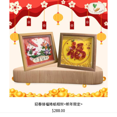
This
選擇規格
迎春接福捲紙相架<新年限定>
product
$
288.00
has