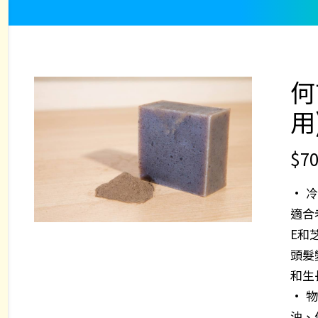
何
用
$
70
• 
適合
E和
頭髮
和生
• 
油、