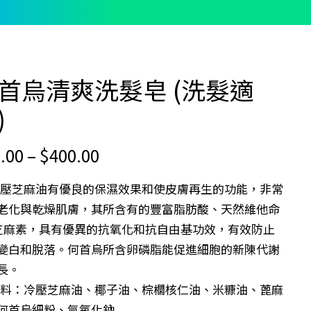
首烏清爽洗髮皂 (洗髮適
)
Price
.00
–
$
400.00
range:
冷壓芝麻油有優良的保濕效果和使皮膚再生的功能，非常
$70.00
老化與乾燥肌膚，其所含有的豐富脂肪酸、天然維他命
through
芝麻素，具有優異的抗氧化和抗自由基功效，有效防止
$400.00
變白和脫落。何首烏所含卵磷脂能促進細胞的新陳代謝
長。
物料：冷壓芝麻油、椰子油、棕櫚核仁油、米糠油、蓖麻
何首烏細粉、氫氧化鈉