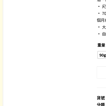
• 尺
• 
個月
• 
• 
重量
90g
何
首
烏
清
爽
貨號
洗
分類