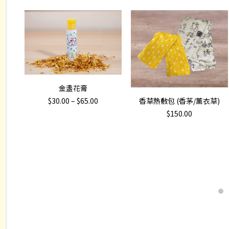
This
選擇規格
金盞花膏
product
加入購物車
Price
$
30.00
–
$
65.00
香草熱敷包 (香茅/薰衣草)
has
range:
$
150.00
$30.00
multiple
through
variants.
$65.00
The
options
may
be
chosen
on
the