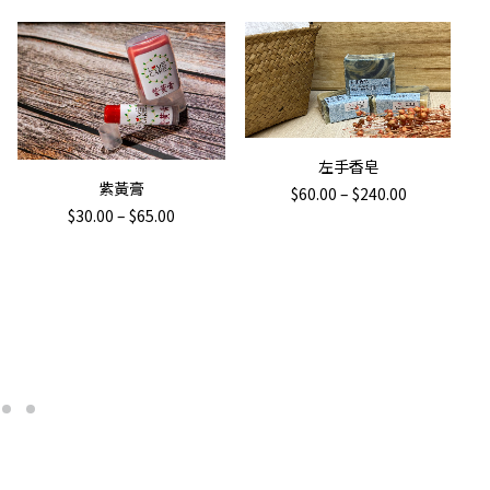
This
T
選擇規格
左手香皂
This
product
p
選擇規格
紫黃膏
Price
$
60.00
–
$
240.00
product
has
h
range:
Price
$
30.00
–
$
65.00
has
$60.00
multiple
m
range:
through
$30.00
multiple
variants.
va
$240.00
through
variants.
$65.00
The
T
The
options
o
options
may
m
may
be
b
be
chosen
c
chosen
on
o
on
the
t
the
product
p