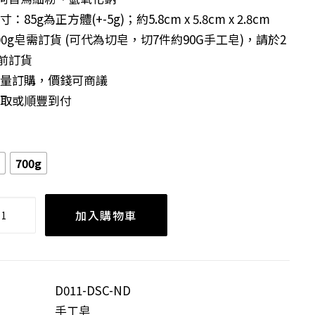
寸：85g為正方體(+-5g)；約5.8cm x 5.8cm x 2.8cm
700g皂需訂貨 (可代為切皂，切7件約90G手工皂)，請於2
前訂貨
大量訂購，價錢可商議
自取或順豐到付
700g
加入購物車
D011-DSC-ND
手工皂