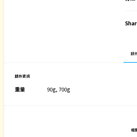
髮
皂
Shar
(洗
髮
適
用)
額
數
量
額外資訊
重量
90g, 700g
相