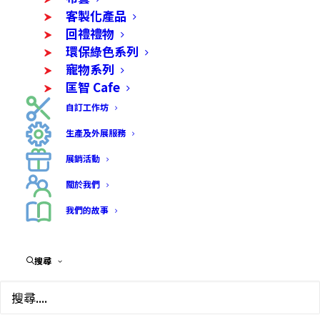
客製化產品
回禮禮物
環保綠色系列
寵物系列
匡智 Cafe
自訂工作坊
生產及外展服務
嬰兒馬賽皂 (洗髮及身體
展銷活動
適用)
關於我們
Price
$
70.00
–
$
400.00
我們的故事
range:
• 功效﹕親膚保濕，溫和不刺激。適用於各種膚
$70.00
搜尋
質、嬰兒使用，乾性肌膚使用也能感受到舒適的保
through
濕感。
$400.00
• 物料：橄欖油、椰子油、甜杏仁油、乳油木果