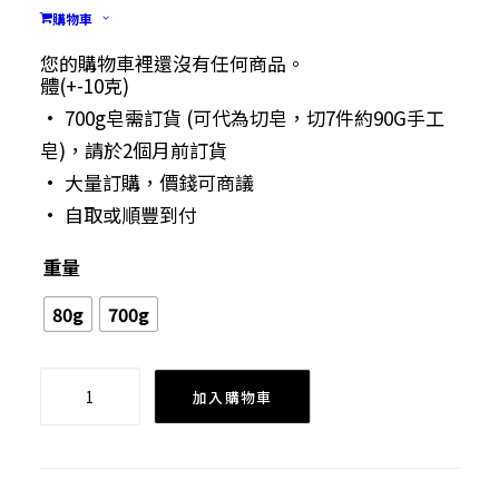
脂、小麥胚芽油、棕櫚核仁油、氫氧化鈉
購物車
• 尺寸：6cmX6cmX3cm 重量﹕淨重:80克為正方
您的購物車裡還沒有任何商品。
體(+-10克)
• 700g皂需訂貨 (可代為切皂，切7件約90G手工
皂)，請於2個月前訂貨
• 大量訂購，價錢可商議
• 自取或順豐到付
重量
80g
700g
嬰
加入購物車
兒
馬
賽