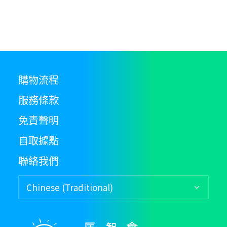
$65.00
The
T
options
op
may
m
be
b
chosen
c
on
o
購物流程
the
th
服務條款
product
pr
page
p
免責聲明
自取據點
聯絡我們