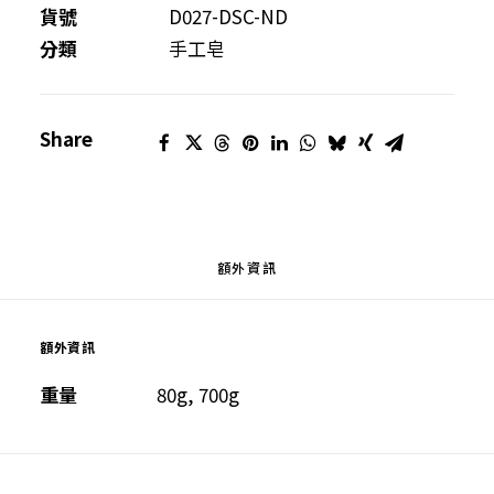
皂
貨號
D027-DSC-ND
(洗
分類
手工皂
髮
及
Share
身
體
適
用)
數
額外資訊
量
額外資訊
重量
80g, 700g