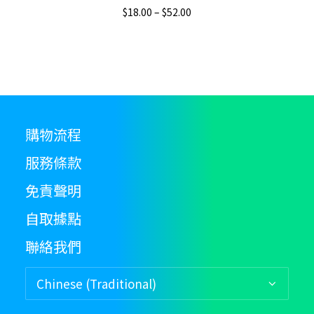
product
th
Price
$
18.00
–
$
52.00
has
pr
range:
$18.00
multiple
p
through
variants.
$52.00
The
options
may
be
購物流程
chosen
on
服務條款
the
免責聲明
product
page
自取據點
聯絡我們