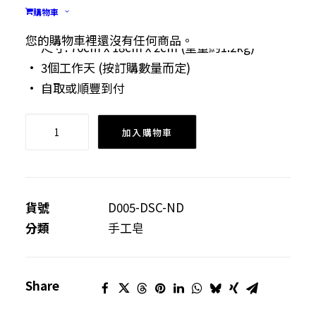
• 物料：艾草、香茅及海鹽 / 艾草、薰衣草及海
購物車
鹽
您的購物車裡還沒有任何商品。
• 尺寸: 70cm x 18cm x 2cm (重量約1.2kg)
• 3個工作天 (按訂購數量而定)
• 自取或順豐到付
香
加入購物車
草
熱
敷
包
貨號
D005-DSC-ND
(香
分類
手工皂
茅/
薰
Share
衣
草)