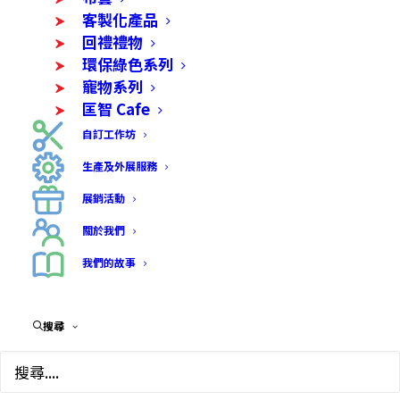
客製化產品
回禮禮物
環保綠色系列
寵物系列
匡智 Cafe
自訂工作坊
生產及外展服務
香草熱敷包 (香茅/薰衣
展銷活動
草)
關於我們
我們的故事
$
150.00
搜尋
• 香草包內有天然香草及海鹽，加熱後促進血液
循環，有助緩解肌肉酸痛及舒緩月經不適。放入微
波爐加熱即可使用，可重複使用。