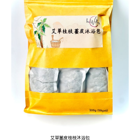
Th
pr
ha
mu
va
T
op
m
b
c
This
o
選擇規格
艾草薑皮桂枝沐浴包