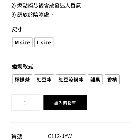
2) 燃點燭芯後會散發迷人香氣。
3) 請放於陰涼處。
尺寸
M size
L size
蠟燭款式
檸檬茶
紅豆冰
紅豆涼粉冰
雜果
香檳
飲
加入購物車
品
香
薰
蠟
貨號
C112-JYW