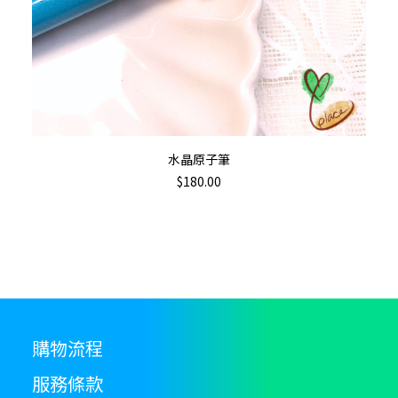
Th
pr
ha
mu
va
加入購物車
T
水晶原子筆
op
$
180.00
m
b
c
o
th
pr
p
購物流程
服務條款