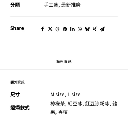
燭
分類
手工藝
,
最新推廣
數
量
Share
額外資訊
額外資訊
尺寸
M size, L size
檸檬茶, 紅豆冰, 紅豆涼粉冰, 雜
蠟燭款式
果, 香檳