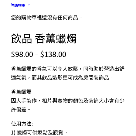
購物車
您的購物車裡還沒有任何商品。
飲品 香薰蠟燭
Price
$
98.00
–
$
138.00
range:
香薰蠟燭的香氣可以令人放鬆，同時助於營造出舒
$98.00
適氣氛，而其飲品造形更可成為房間裝飾品。
through
$138.00
香薰蠟燭
因人手製作，相片與實物的顏色及裝飾大小會有少
許偏差。
使用方法:
1) 蠟燭可供燃點及觀賞。