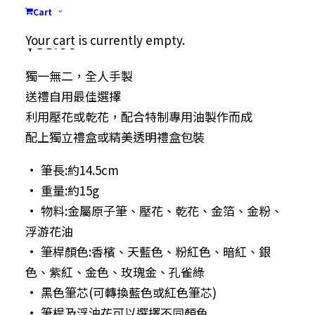
浮游花原子筆
Cart
$
88.00
Your cart is currently empty.
獨一無二，全人手製
送禮自用最佳選擇
利用壓花或乾花，配合特制專用油製作而成
配上獨立禮盒或精美透明禮盒包裝
• 筆長:約14.5cm
• 重量:約15g
• 物料:金屬原子筆、壓花、乾花、金箔、金粉、
浮游花油
• 筆桿顏色:香檳、天藍色、粉紅色、暗紅、銀
色、紫紅、金色、玫瑰金、孔雀綠
• 黑色筆芯(可轉換藍色或紅色筆芯)
• 筆桿及浮油花可以選擇不同顏色