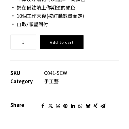
• 請在備註填上你期望的顏色
• 10個工作天後(按訂購數量而定)
• 自取/順豐到付
浮
Add to cart
游
花
原
子
SKU
C041-SCW
筆
Category
手工藝
quantity
Share