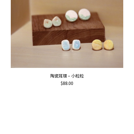
Th
ADD TO CART
陶瓷耳環 – 小粒粒
pr
$
88.00
ha
mu
va
T
op
m
b