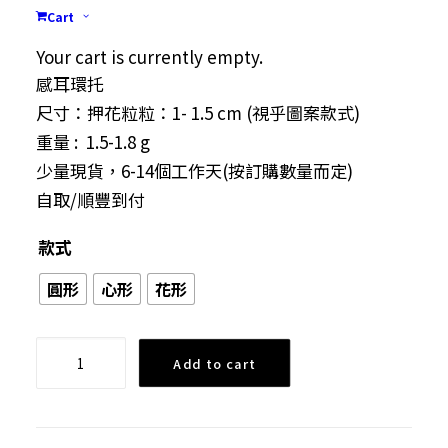
Cart
出獨一無二粒粒耳環。
物料:水晶滴膠、押花、顏料、閃粉，不綉鋼防敏
Your cart is currently empty.
感耳環托
尺寸：押花粒粒：1- 1.5 cm (視乎圖案款式)
重量 : 1.5-1.8 g
少量現貨，6-14個工作天(按訂購數量而定)
自取/順豐到付
款式
圓形
心形
花形
原
Add to cart
創
水
晶