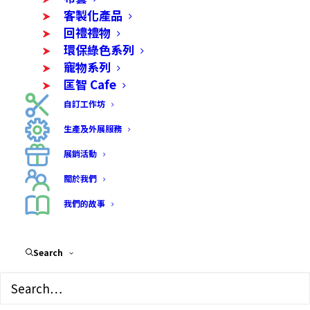
客製化產品
回禮禮物
環保綠色系列
寵物系列
匡智 Cafe
自訂工作坊
生產及外展服務
展銷活動
關於我們
原創水晶滴膠押花粒粒
我們的故事
耳環
Search
$
68.00
粒粒耳環有不同形狀選擇，使用不同押花製作，做