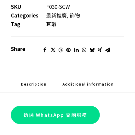
滴
SKU
F030-SCW
膠
Categories
最新推廣
,
飾物
押
Tag
耳環
花
粒
Share
粒
耳
環
quantity
Description
Additional information
透過 WhatsApp 查詢服務