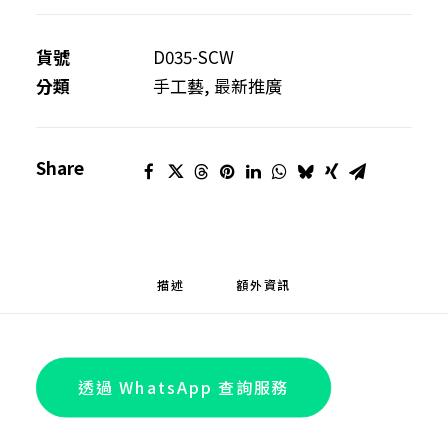
香
包
貨號
D035-SCW
（手
分類
手工藝
,
最新推廣
工
製)
Share
數
量
描述
額外資訊
透過 WhatsApp 查詢服務