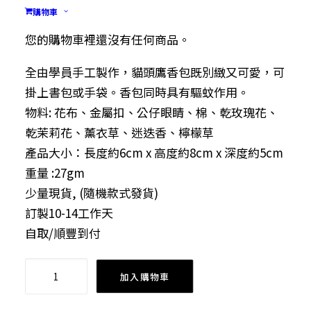
貓頭鷹香包 （手工製)
購物車
$
98.00
您的購物車裡還沒有任何商品。
全由學員手工製作，貓頭鷹香包既別緻又可愛，可
掛上書包或手袋。香包同時具有驅蚊作用。
物料: 花布、金屬扣、公仔眼睛、棉、乾玫瑰花、
乾茉莉花、薰衣草、迷迭香、檸檬草
產品大小：長度約6cm x 高度約8cm x 深度約5cm
重量 :27gm
少量現貨, (隨機款式發貨)
訂製10-14工作天
自取/順豐到付
貓
加入購物車
頭
鷹