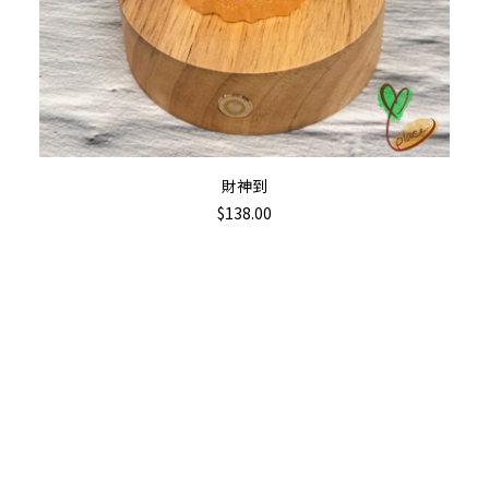
加入購物車
財神到
$
138.00
Th
pr
ha
mu
va
T