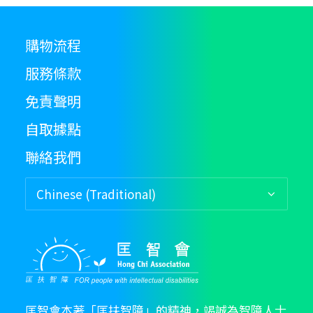
op
m
b
購物流程
c
服務條款
o
th
免責聲明
pr
p
自取據點
聯絡我們
匡智會本著「匡扶智障」的精神，竭誠為智障人士