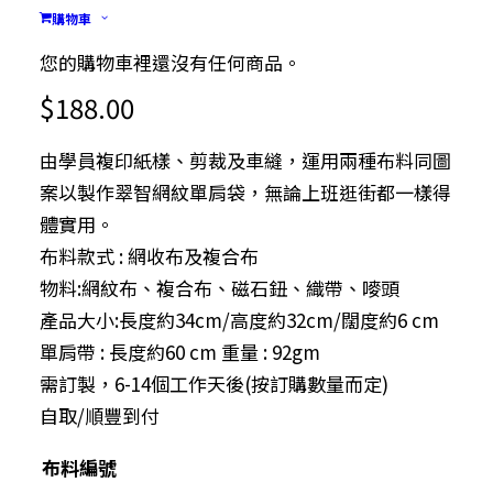
翠智網紋 單肩袋<新年
購物車
限定>
您的購物車裡還沒有任何商品。
$
188.00
由學員複印紙樣、剪裁及車縫，運用兩種布料同圖
案以製作翠智網紋單肩袋，無論上班逛街都一樣得
體實用。
布料款式 : 網收布及複合布
物料:網紋布、複合布、磁石鈕、織帶、嘜頭
產品大小:長度約34cm/高度約32cm/闊度約6 cm
單肩帶 : 長度約60 cm 重量 : 92gm
需訂製，6-14個工作天後(按訂購數量而定)
自取/順豐到付
布料編號