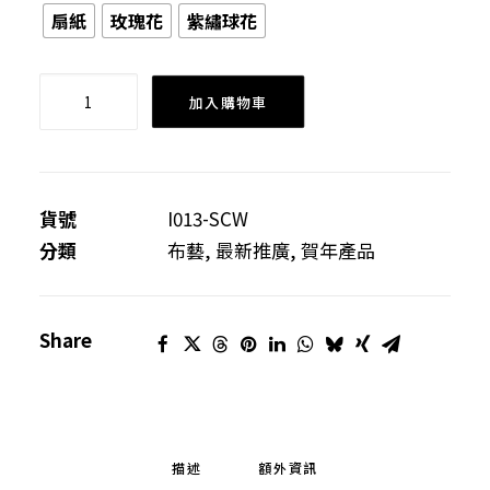
扇紙
玫瑰花
紫繡球花
翠
加入購物車
智
網
紋
單
貨號
I013-SCW
肩
分類
布藝
,
最新推廣
,
賀年產品
袋
數
Share
量
描述
額外資訊