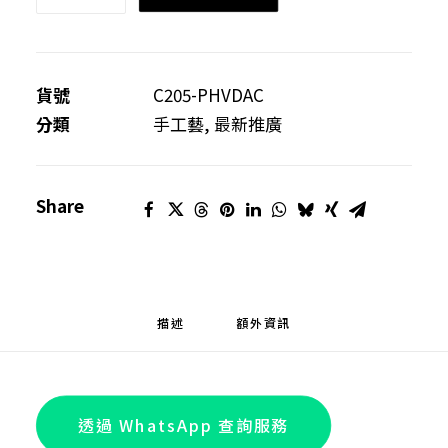
膠
置
物
盤
貨號
C205-PHVDAC
(小
分類
手工藝
,
最新推廣
鹿
造
Share
型)
數
量
描述
額外資訊
透過 WhatsApp 查詢服務