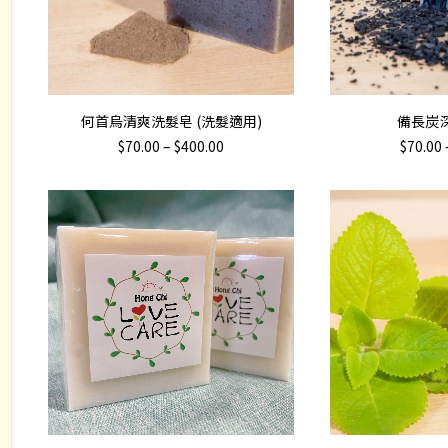
This
This
選擇規格
選
何首烏清爽洗髮皂 (洗髮適用)
備長炭
product
product
Price
$
70.00
–
$
400.00
$
70.00
has
has
range:
$70.00
multiple
multiple
through
variants.
variants.
$400.00
The
The
options
options
may
may
be
be
chosen
chosen
on
on
the
the
product
product
page
page
This
This