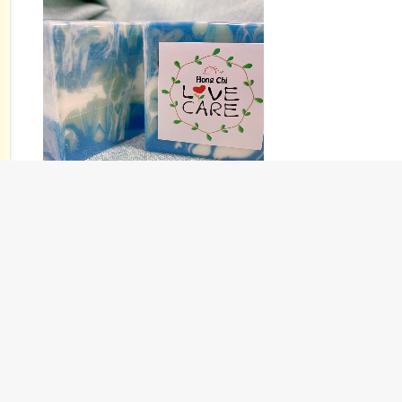
The
options
may
be
chosen
on
the
product
page
This
選擇規格
清爽蘆薈皂 (洗髮及身體適用)
product
Price
$
70.00
–
$
400.00
has
range:
$70.00
multiple
through
variants.
$400.00
The
options
may
1
be