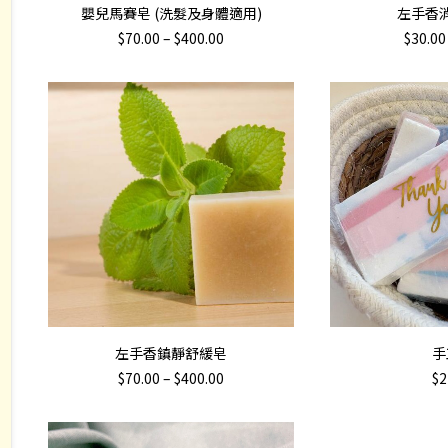
選擇規格
選
嬰兒馬賽皂 (洗髮及身體適用)
左手香
product
product
Price
$
70.00
–
$
400.00
$
30.00
has
has
range:
$70.00
multiple
multiple
through
variants.
variants.
$400.00
The
The
options
options
may
may
be
be
chosen
chosen
on
on
the
the
product
product
page
page
This
選擇規格
加入
左手香鎮靜舒緩皂
手
product
Price
$
70.00
–
$
400.00
$
2
has
range:
$70.00
multiple
through
variants.
$400.00