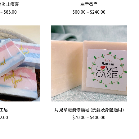
擇規格
選擇規格
消炎止癢膏
左手香皂
product
Price
Price
–
$
65.00
$
60.00
–
$
240.00
has
range:
range:
$30.00
$60.00
multiple
through
through
variants.
$65.00
$240.00
The
options
may
be
chosen
on
the
product
page
This
購物車
選擇規格
工皂
月見草滋潤修護皂 (洗髮及身體適用)
product
Price
2.00
$
70.00
–
$
400.00
has
range:
$70.00
multiple
through
variants.
$400.00