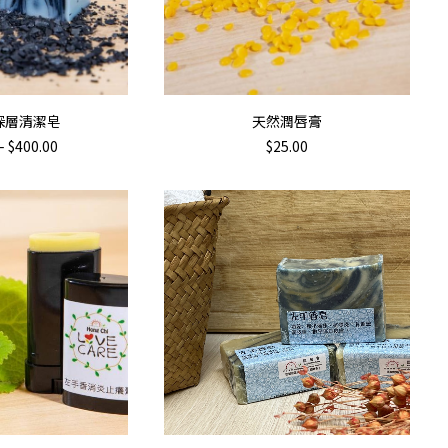
擇規格
加入購物車
深層清潔皂
天然潤唇膏
Price
–
$
400.00
$
25.00
range:
$70.00
through
$400.00
This