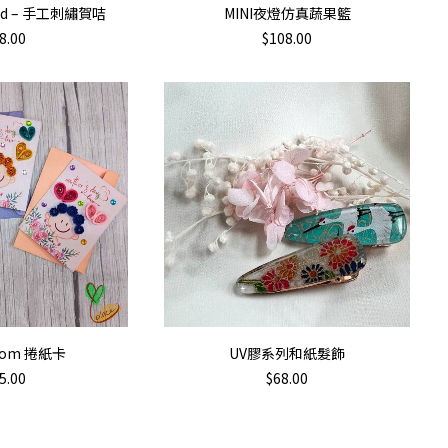
TO CART
ADD TO CART
Card – 手工刺繡賀咭
MINI夜燈仿真蔬果籃
8.00
$
108.00
TO CART
ADD TO CART
 Mom 捲紙卡
UV膠系列和紙髮飾
5.00
$
68.00