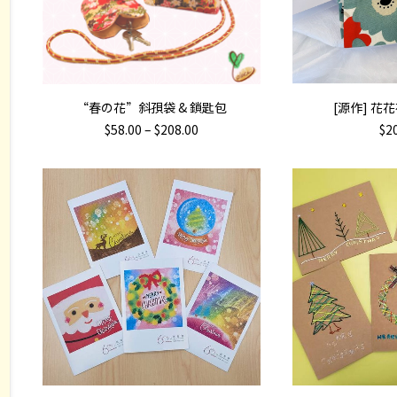
This
SELECT OPTIONS
ADD 
“春の花”斜孭袋 & 鎖匙包
[源作] 花
product
Price
$
58.00
–
$
208.00
$
2
has
range:
$58.00
multiple
through
variants.
$208.00
The
options
may
be
chosen
on
the
product
page