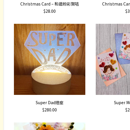
ADD TO CART
ADD 
Christmas Card – 和諧粉彩賀咭
Christmas 
$
28.00
$
3
ADD TO CART
ADD 
Super Dad燈座
Super
$
280.00
$
2