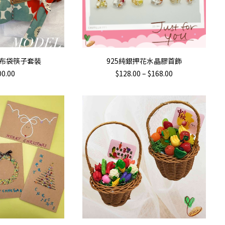
This
TO CART
SELECT OPTIONS
花布袋筷子套裝
925純銀押花水晶膠首飾
product
Price
00.00
$
128.00
–
$
168.00
has
range:
$128.00
multiple
through
variants.
$168.00
The
options
may
be
chosen
on
the
product
page