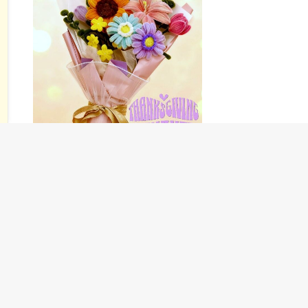
ADD TO CART
Whimsical Bouquet - 感謝花束
$
308.00
1
2