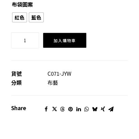
布袋圖案
紅色
藍色
[源
加入購物車
作]
花
花
布
貨號
C071-JYW
袋
分類
布藝
套
裝
Share
數
量