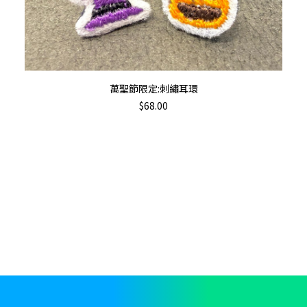
加入購物車
萬聖節限定:刺繡耳環
$
68.00
Th
pr
ha
mu
va
T
op
m
b