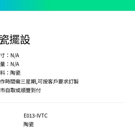
瓷擺設
寸：N/A
量：N/A
物料：陶瓷
製作時間需三星期,可按客戶要求訂製
門市自取或順豐到付
E013-IVTC
陶瓷