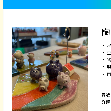
陶
• 尺
• 重
• 
• 
• 
貨號
分類