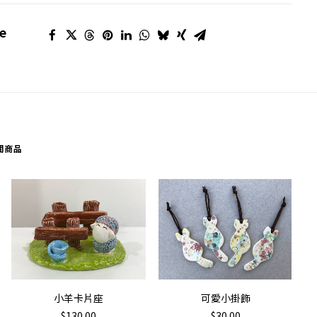
e
關商品
加入購物車
加入購物車
小羊卡片座
可愛小掛飾
$
130.00
$
30.00