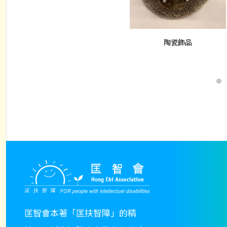
查看內容
陶瓷飾品
匡智會本著「匡扶智障」的精