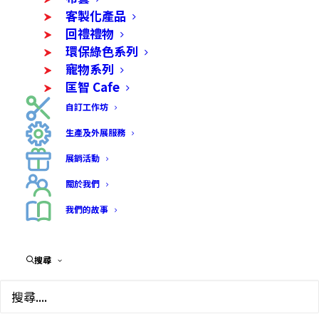
客製化產品
回禮禮物
環保綠色系列
寵物系列
匡智 Cafe
自訂工作坊
生產及外展服務
展銷活動
關於我們
我們的故事
毛毛扭扭條 – 小花盆
搜尋
$
58.00