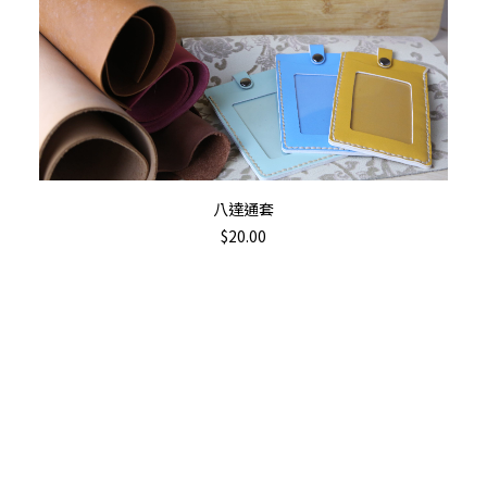
加入購物車
八達通套
$
20.00