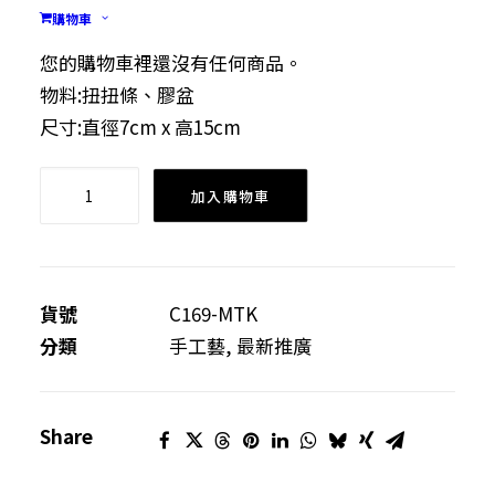
純手工以毛毛扭扭條製成的小花盆，方便擺放於書
購物車
桌、展品櫃，形成一件迷你鮮艷的花花擺設
您的購物車裡還沒有任何商品。
物料:扭扭條、膠盆
尺寸:直徑7cm x 高15cm
毛
加入購物車
毛
扭
扭
條
貨號
C169-MTK
–
分類
手工藝
,
最新推廣
小
花
Share
盆
數